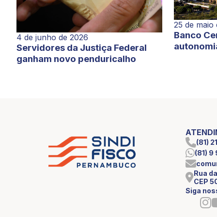
25 de maio
Banco Cen
4 de junho de 2026
autonomi
Servidores da Justiça Federal
ganham novo penduricalho
ATEND
(81) 
(81) 
comun
Rua da
CEP 5
Siga nos