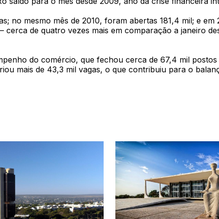
xo saldo para o mês desde 2009, ano da crise financeira in
as; no mesmo mês de 2010, foram abertas 181,4 mil; e em 2
s – cerca de quatro vezes mais em comparação a janeiro de
empenho do comércio, que fechou cerca de 67,4 mil postos –
criou mais de 43,3 mil vagas, o que contribuiu para o balan