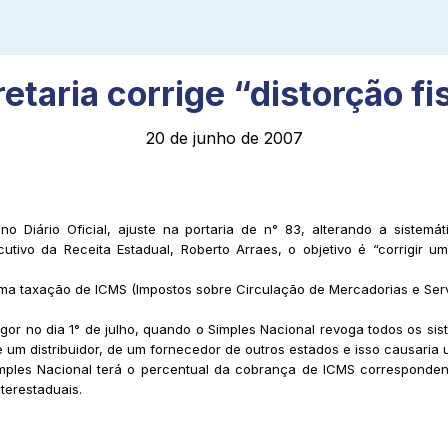
etaria corrige “distorção fi
20 de junho de 2007
o Diário Oficial, ajuste na portaria de n° 83, alterando a sistemá
tivo da Receita Estadual, Roberto Arraes, o objetivo é “corrigir um
a uma taxação de ICMS (Impostos sobre Circulação de Mercadorias e Se
or no dia 1° de julho, quando o Simples Nacional revoga todos os sis
um distribuidor, de um fornecedor de outros estados e isso causaria u
Simples Nacional terá o percentual da cobrança de ICMS corresponden
terestaduais.