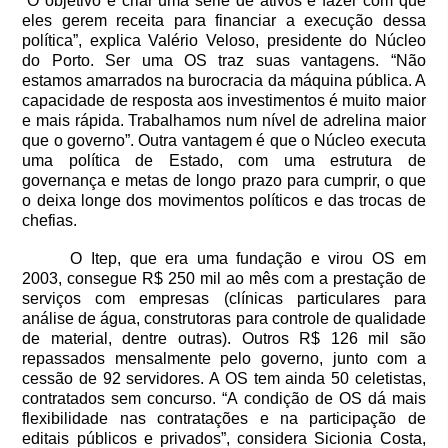
“O objetivo é criar uma série de ativos e fazer com que
eles gerem receita para financiar a execução dessa
política”, explica Valério Veloso, presidente do Núcleo
do Porto. Ser uma OS traz suas vantagens. “Não
estamos amarrados na burocracia da máquina pública. A
capacidade de resposta aos investimentos é muito maior
e mais rápida. Trabalhamos num nível de adrelina maior
que o governo”. Outra vantagem é que o Núcleo executa
uma política de Estado, com uma estrutura de
governança e metas de longo prazo para cumprir, o que
o deixa longe dos movimentos políticos e das trocas de
chefias.
O Itep, que era uma fundação e virou OS em
2003, consegue R$ 250 mil ao mês com a prestação de
serviços com empresas (clínicas particulares para
análise de água, construtoras para controle de qualidade
de material, dentre outras). Outros R$ 126 mil são
repassados mensalmente pelo governo, junto com a
cessão de 92 servidores. A OS tem ainda 50 celetistas,
contratados sem concurso. “A condição de OS dá mais
flexibilidade nas contratações e na participação de
editais públicos e privados”, considera Sicionia Costa,