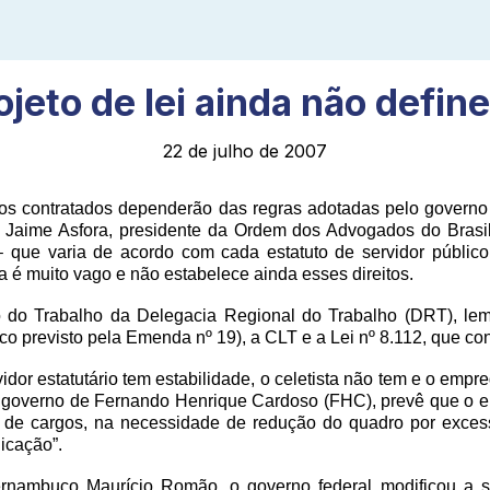
jeto de lei ainda não define
22 de julho de 2007
cos contratados dependerão das regras adotadas pelo govern
 Jaime Asfora, presidente da Ordem dos Advogados do Bras
io – que varia de acordo com cada estatuto de servidor públ
 é muito vago e não estabelece ainda esses direitos.
ão do Trabalho da Delegacia Regional do Trabalho (DRT), lem
 previsto pela Emenda nº 19), a CLT e a Lei nº 8.112, que consi
vidor estatutário tem estabilidade, o celetista não tem e o empr
 o governo de Fernando Henrique Cardoso (FHC), prevê que o e
al de cargos, na necessidade de redução do quadro por exces
icação”.
ernambuco Maurício Romão, o governo federal modificou a su