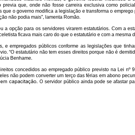
previa que, onde não fosse carreira exclusiva como policial 
 que o governo modifica a legislação e transforma o emprego p
odução não podia mais”, lamenta Romão.
deu a opção para os servidores virarem estatutários. Com a e
 celetista ficava mais caro do que o estatutário e com a mesma 
stas, e empregados públicos conforme as legislações que ti
vio. “O estatutário não tem esses direitos porque não é demi
 Lúcia Benhame.
direitos concedidos ao empregado público previsto na Lei nº 9
eles não podem converter um terço das férias em abono pecuniár
em capacitação. O
a
servidor público ainda pode se afastar p