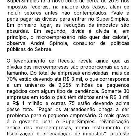
SuperSimples fará novo corte de cerca de 20% nos
impostos federais, na maioria dos casos, além de
incluir setores antes não contemplados. “Vale a
pena pagar as dívidas para entrar no SuperSimples.
Em primeiro lugar, as reduções de impostos são
absurdas. Em segundo, dívida é dívida e, em
princípio, o microempresário não quer dar calote”,
observa André Spínola, consultor de políticas
públicas do Sebrae.
O levantamento da Receita revela ainda que as
dívidas das microempresas são proporcionais ao seu
tamanho. Do total de empresas endividadas, mais de
70% estão devendo até R$ 3 mil, o que corresponde
a um universo de 2,255 milhões de pequenos
negócios com algum tipo de pendência. Somente 30
empresas em todo o país têm débitos entre R$ 3 mil
e R$ 1 milhão e outras 75 estão devendo acima
desse teto. “Pagar os atrasadosnão chega a ser
problema para o pequeno empresário. O mais grave
é o governo usar o SuperSimples, reivindicação
antiga das microempresas, como instrumento de
fiscalização e arrecadação de impostos”, protesta