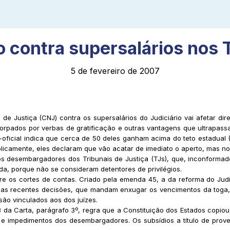
 contra supersalários nos
5 de fevereiro de 2007
 de Justiça (CNJ) contra os supersalários do Judiciário vai afetar 
pados por verbas de gratificação e outras vantagens que ultrapassam
-oficial indica que cerca de 50 deles ganham acima do teto estadual (R
licamente, eles declaram que vão acatar de imediato o aperto, mas no
os desembargadores dos Tribunais de Justiça (TJs), que, inconformado
a, porque não se consideram detentores de privilégios.
e os cortes de contas. Criado pela emenda 45, a da reforma do Judic
 suas recentes decisões, que mandam enxugar os vencimentos da toga, 
são vinculados aos dos juízes.
 da Carta, parágrafo 3º, regra que a Constituição dos Estados copiou
as e impedimentos dos desembargadores. Os subsídios a título de prov