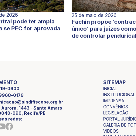
 de 2026
25 de maio de 2026
tral pode ter ampla
Fachin propõe ‘contra
a se PEC for aprovada
único’ para juízes com
de controlar pendurica
IMENTO
SITEMAP
INICIAL
2119-0600
INSTITUCIONAL
9 9968-0179
IMPRENSA
icacao@sindifiscope.org.br
CONVÊNIOS
 Aurora, 1443 - Santo Amaro
LEGISLAÇÃO
0040-090, Recife/PE
sas redes:
PORTAL JURÍDI
GALERIA DE FO
VÍDEOS