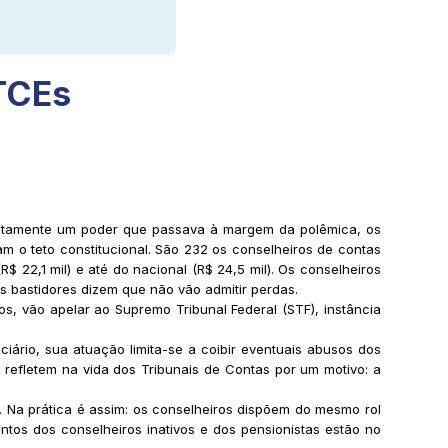
 TCEs
diretamente um poder que passava à margem da polêmica, os
 o teto constitucional. São 232 os conselheiros de contas
$ 22,1 mil) e até do nacional (R$ 24,5 mil). Os conselheiros
s bastidores dizem que não vão admitir perdas.
s, vão apelar ao Supremo Tribunal Federal (STF), instância
iário, sua atuação limita-se a coibir eventuais abusos dos
refletem na vida dos Tribunais de Contas por um motivo: a
. Na prática é assim: os conselheiros dispõem do mesmo rol
entos dos conselheiros inativos e dos pensionistas estão no