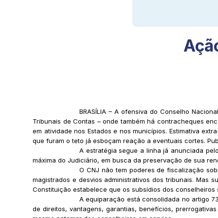
Ação
BRASÍLIA – A ofensiva do Conselho Nacional
Tribunais de Contas – onde também há contracheques encor
em atividade nos Estados e nos municípios. Estimativa extra
que furam o teto já esboçam reação a eventuais cortes. Pub
A estratégia segue a linha já anunciada pel
máxima do Judiciário, em busca da preservação de sua rend
O CNJ não tem poderes de fiscalização sobr
magistrados e desvios administrativos dos tribunais. Mas
Constituição estabelece que os subsídios dos conselheiros 
A equiparação está consolidada no artigo 73
de direitos, vantagens, garantias, benefícios, prerrogativ