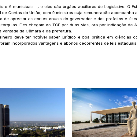
s e 6 municipais –, e eles são órgãos auxiliares do Legislativo. O E
l de Contas da União, com 9 ministros cuja remuneração acompanha a d
o de apreciar as contas anuais do governador e dos prefeitos e fiscal
utarquias. Eles chegam ao TCE por duas vias, ora por indicação da A
a vontade da Câmara e da prefeitura.
lheiro deve ter notável saber jurídico e boa prática em ciências
 foram incorporados vantagens e abonos decorrentes de leis estaduais e