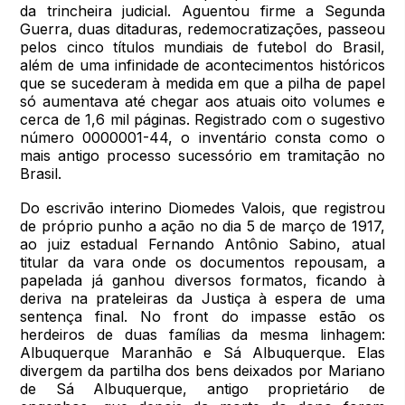
da trincheira judicial. Aguentou firme a Segunda
Guerra, duas ditaduras, redemocratizações, passeou
pelos cinco títulos mundiais de futebol do Brasil,
além de uma infinidade de acontecimentos históricos
que se sucederam à medida em que a pilha de papel
só aumentava até chegar aos atuais oito volumes e
cerca de 1,6 mil páginas. Registrado com o sugestivo
número 0000001-44, o inventário consta como o
mais antigo processo sucessório em tramitação no
Brasil.
Do escrivão interino Diomedes Valois, que registrou
de próprio punho a ação no dia 5 de março de 1917,
ao juiz estadual Fernando Antônio Sabino, atual
titular da vara onde os documentos repousam, a
papelada já ganhou diversos formatos, ficando à
deriva na prateleiras da Justiça à espera de uma
sentença final. No front do impasse estão os
herdeiros de duas famílias da mesma linhagem:
Albuquerque Maranhão e Sá Albuquerque. Elas
divergem da partilha dos bens deixados por Mariano
de Sá Albuquerque, antigo proprietário de