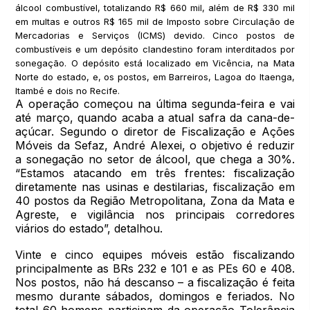
álcool combustível, totalizando R$ 660 mil, além de R$ 330 mil
em multas e outros R$ 165 mil de Imposto sobre Circulação de
Mercadorias e Serviços (ICMS) devido. Cinco postos de
combustíveis e um depósito clandestino foram interditados por
sonegação. O depósito está localizado em Vicência, na Mata
Norte do estado, e, os postos, em Barreiros, Lagoa do Itaenga,
Itambé e dois no Recife.
A operação começou na última segunda-feira e vai
até março, quando acaba a atual safra da cana-de-
açúcar. Segundo o diretor de Fiscalização e Ações
Móveis da Sefaz, André Alexei, o objetivo é reduzir
a sonegação no setor de álcool, que chega a 30%.
“Estamos atacando em três frentes: fiscalização
diretamente nas usinas e destilarias, fiscalização em
40 postos da Região Metropolitana, Zona da Mata e
Agreste, e vigilância nos principais corredores
viários do estado”, detalhou.
Vinte e cinco equipes móveis estão fiscalizando
principalmente as BRs 232 e 101 e as PEs 60 e 408.
Nos postos, não há descanso – a fiscalização é feita
mesmo durante sábados, domingos e feriados. No
total 60 homens participam da operação Tolerância