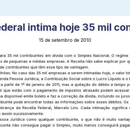
deral intima hoje 35 mil co
15 de setembro de 2010
 para 35 mil contribuintes em dívida com o Simples Nacional. O regim
ais de pequenas e médias empresas. A Receita não sabe explicar por q
 de contribuintes que têm esse tipo de vantagem.
hões. No caso das 35 mil empresas a serem intimadas hoje, o valor to
nda Pessoa Jurídica, a Contribuição Social sobre o Lucro Líquido e o 
 a partir de 1º de janeiro de 2011, mas a quitação do débito a tempo
il que estão com o pagamento de impostos atrasado podem acessar a
 disponível emite boleto e faz a correção da dívida, incluindo os juros
ribuinte pode encontrar todas as informações sobre esses débitos. Os 
brança da Receita Federal, Marcelo Lins. Cada intimação significa 
 e assim sucessivamente.
soa Jurídica como qualquer contribuinte, o que não é muito vantaj
buinte não consegue pagar o Simples, muito menos conseguirá pagar 