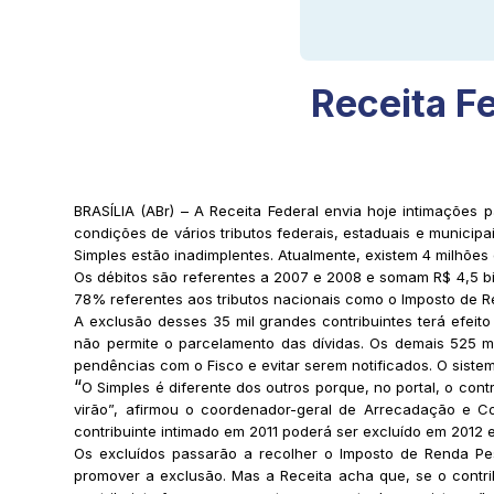
Receita Fe
BRASÍLIA (ABr) – A Receita Federal envia hoje intimações
condições de vários tributos federais, estaduais e municip
Simples estão inadimplentes. Atualmente, existem 4 milhões
Os débitos são referentes a 2007 e 2008 e somam R$ 4,5 bil
78% referentes aos tributos nacionais como o Imposto de Re
A exclusão desses 35 mil grandes contribuintes terá efeito
não permite o parcelamento das dívidas. Os demais 525 m
pendências com o Fisco e evitar serem notificados. O sistema
“
O Simples é diferente dos outros porque, no portal, o cont
virão”, afirmou o coordenador-geral de Arrecadação e Co
contribuinte intimado em 2011 poderá ser excluído em 2012
Os excluídos passarão a recolher o Imposto de Renda Pes
promover a exclusão. Mas a Receita acha que, se o contri