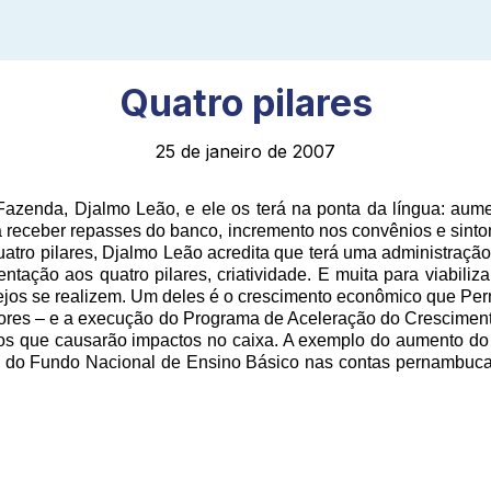
Quatro pilares
25 de janeiro de 2007
Fazenda, Djalmo Leão, e ele os terá na ponta da língua: au
a receber repasses do banco, incremento nos convênios e sint
atro pilares, Djalmo Leão acredita que terá uma administração
ntação aos quatro pilares, criatividade. E muita para viabilizar
sejos se realizem. Um deles é o crescimento econômico que Pe
s maiores – e a execução do Programa de Aceleração do Crescimen
s que causarão impactos no caixa. A exemplo do aumento do 
 do Fundo Nacional de Ensino Básico nas contas pernambucana