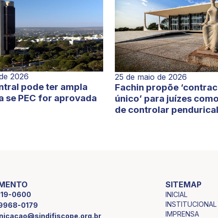
 de 2026
25 de maio de 2026
tral pode ter ampla
Fachin propõe ‘contra
a se PEC for aprovada
único’ para juízes com
de controlar pendurica
IMENTO
SITEMAP
INICIAL
2119-0600
INSTITUCIONAL
9 9968-0179
IMPRENSA
icacao@sindifiscope.org.br