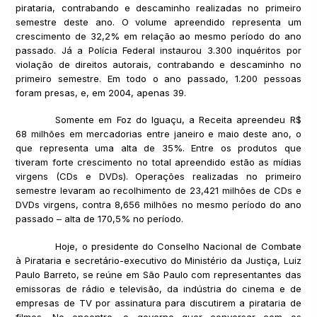
pirataria, contrabando e descaminho realizadas no primeiro
semestre deste ano. O volume apreendido representa um
crescimento de 32,2% em relação ao mesmo período do ano
passado. Já a Polícia Federal instaurou 3.300 inquéritos por
violação de direitos autorais, contrabando e descaminho no
primeiro semestre. Em todo o ano passado, 1.200 pessoas
foram presas, e, em 2004, apenas 39.
Somente em Foz do Iguaçu, a Receita apreendeu R$
68 milhões em mercadorias entre janeiro e maio deste ano, o
que representa uma alta de 35%. Entre os produtos que
tiveram forte crescimento no total apreendido estão as mídias
virgens (CDs e DVDs). Operações realizadas no primeiro
semestre levaram ao recolhimento de 23,421 milhões de CDs e
DVDs virgens, contra 8,656 milhões no mesmo período do ano
passado – alta de 170,5% no período.
Hoje, o presidente do Conselho Nacional de Combate
à Pirataria e secretário-executivo do Ministério da Justiça, Luiz
Paulo Barreto, se reúne em São Paulo com representantes das
emissoras de rádio e televisão, da indústria do cinema e de
empresas de TV por assinatura para discutirem a pirataria de
filmes. No encontro, o governo quer conversar com os