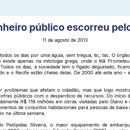
nheiro público escorreu pelo
11 de agosto de 2013
os os dias por uma águia, sem trégua, tic, tac. O órgão d
 existe apenas na mitologia grega, onde o titã Prometeu 
 Todos os dias, a sociedade tem o fígado degustado, fica
ado e o Recife estão cheias delas. De 2000 até este ano –
.
 problemas que afetam o cidadão, mas que logo mostra vi
ofres públicos com o desperdício de recursos. Do início de
amente R$ 118 milhões em obras visitadas pelo Diario e q
tamentos de conjuntos habitacionais para pessoas de bai
dio na última semana.
do Pelópidas Silveira, o maior equipamento de embarq