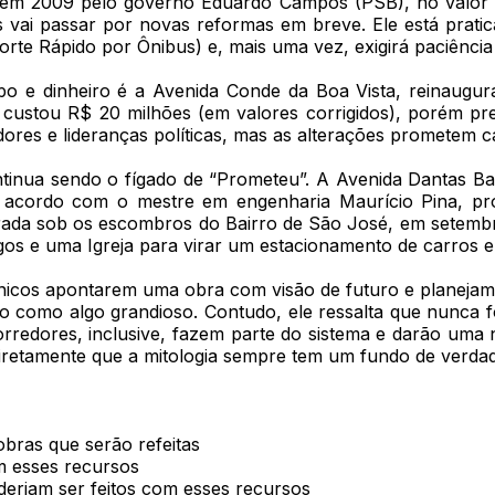
 em 2009 pelo governo Eduardo Campos (PSB), no valor d
s vai passar por novas reformas em breve. Ele está prat
orte Rápido por Ônibus) e, mais uma vez, exigirá paciênci
po e dinheiro é a Avenida Conde da Boa Vista, reinaugu
, custou R$ 20 milhões (em valores corrigidos), porém pr
res e lideranças políticas, mas as alterações prometem 
inua sendo o fígado de “Prometeu”. A Avenida Dantas Bar
 acordo com o mestre em engenharia Maurício Pina, pr
gurada sob os escombros do Bairro de São José, em setembr
tigos e uma Igreja para virar um estacionamento de carros
écnicos apontarem uma obra com visão de futuro e planejam
to como algo grandioso. Contudo, ele ressalta que nunca f
redores, inclusive, fazem parte do sistema e darão uma n
diretamente que a mitologia sempre tem um fundo de verda
obras que serão refeitas
m esses recursos
deriam ser feitos com esses recursos