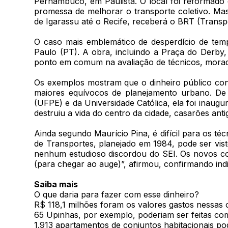
Pernambuco, em Paulista. O local foi reformado
promessa de melhorar o transporte coletivo. Ma
de Igarassu até o Recife, receberá o BRT (Transp
O caso mais emblemático de desperdício de tem
Paulo (PT). A obra, incluindo a Praça do Derby
ponto em comum na avaliação de técnicos, morado
Os exemplos mostram que o dinheiro público cont
maiores equívocos de planejamento urbano. De
(UFPE) e da Universidade Católica, ela foi inau
destruiu a vida do centro da cidade, casarões an
Ainda segundo Maurício Pina, é difícil para os t
de Transportes, planejado em 1984, pode ser vis
nenhum estudioso discordou do SEI. Os novos cor
(para chegar ao auge)”, afirmou, confirmando in
Saiba mais
O que daria para fazer com esse dinheiro?
R$ 118,1 milhões foram os valores gastos nessas 
65 Upinhas, por exemplo, poderiam ser feitas co
1.913 apartamentos de conjuntos habitacionais po