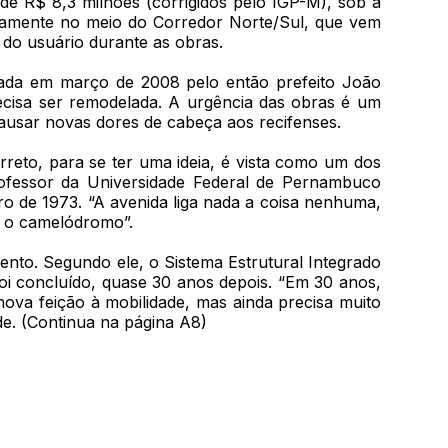
e R$ 8,3 milhões (corrigidos pelo IGP-M), sob a
icamente no meio do Corredor Norte/Sul, que vem
a do usuário durante as obras.
rada em março de 2008 pelo então prefeito João
ecisa ser remodelada. A urgência das obras é um
causar novas dores de cabeça aos recifenses.
reto, para se ter uma ideia, é vista como um dos
ofessor da Universidade Federal de Pernambuco
o de 1973. “A avenida liga nada a coisa nenhuma,
 e o camelódromo”.
ento. Segundo ele, o Sistema Estrutural Integrado
oi concluído, quase 30 anos depois. “Em 30 anos,
ova feição à mobilidade, mas ainda precisa muito
de. (Continua na página A8)