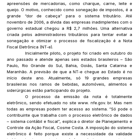
apreensões de mercadorias, como charque, carne, leite e
queijo. O motivo, conhecido como sonegação de impostos, é a
grande “dor de cabeça” para o sistema tributário. Até
novembro de 2006, a dívida das empresas inadimplentes com o
governo estadual chegou a R$ 2,7 milhões. Uma alternativa
criada pelos administradores tributários para tentar evitar a
sonegação e otimizar o processo de fiscalização é a Nota
Fiscal Eletrônica (NT-e).
Inicialmente piloto, o projeto foi criado em outubro do
ano passado e atende apenas seis estados brasileiros – São
Paulo, Rio Grande do Sul, Bahia, Goiás, Santa Catarina e
Maranhão. A previsão de que a NT-e chegue ao Estado é no
início deste ano. Atualmente, só 19 grandes empresas
brasileiras nos ramos de bebidas, automóveis, alimentos e
siderúrgicas estão participando do projeto.
O processo da emissão da nota é totalmente
eletrônico, sendo efetuado no site www. nfe.gov. br. Mas nem
todas as empresas podem ter acesso ao sistema. “Só pode o
contribuinte que trabalha com o processo eletrônico de dados
– sistema contábil e fiscal”, explica o diretor de Planejamento e
Controle da Ação Fiscal, Cosme Costa. A imposição do sistema
eletrônico é feito porque existe a necessidade da validade