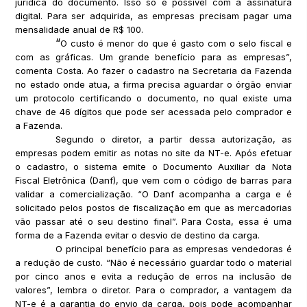
jurídica do documento. Isso só é possível com a assinatura
digital. Para ser adquirida, as empresas precisam pagar uma
mensalidade anual de R$ 100.
“
O custo é menor do que é gasto com o selo fiscal e
com as gráficas. Um grande benefício para as empresas”,
comenta Costa. Ao fazer o cadastro na Secretaria da Fazenda
no estado onde atua, a firma precisa aguardar o órgão enviar
um protocolo certificando o documento, no qual existe uma
chave de 46 dígitos que pode ser acessada pelo comprador e
a Fazenda.
Segundo o diretor, a partir dessa autorização, as
empresas podem emitir as notas no site da NT-e. Após efetuar
o cadastro, o sistema emite o Documento Auxiliar da Nota
Fiscal Eletrônica (Danf), que vem com o código de barras para
validar a comercialização. “O Danf acompanha a carga e é
solicitado pelos postos de fiscalização em que as mercadorias
vão passar até o seu destino final”. Para Costa, essa é uma
forma de a Fazenda evitar o desvio de destino da carga.
O principal benefício para as empresas vendedoras é
a redução de custo. “Não é necessário guardar todo o material
por cinco anos e evita a redução de erros na inclusão de
valores”, lembra o diretor. Para o comprador, a vantagem da
NT-e é a garantia do envio da carga, pois pode acompanhar