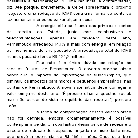
possibilita a desoneração. “É uma renúncia já contemplada”,
diz. Até porque, brevemente, a Celpe apresentará o próximo
reajuste e uma redução de ICMS seria uma forma da conta de
luz aumentar menos ou baixar alguma coisa.
A energia elétrica é uma das principais fontes
de receita do Estado, junto com combustíveis e
telecomunicações. Apenas em fevereiro deste ano,
Pernambuco arrecadou 14,1% a mais com energia, em relação
ao mesmo mês do ano passado. A arrecadação total de ICMS
no mês passado foi de R$ 424,2 milhões.
Esta não é a única dúvida em relação às
receitas futuras de Pernambuco. O governo precisa ainda
saber qual o impacto da implantação do SuperSimples, que
diminuiu os impostos para micros e pequenos empresários, nas
contas de Pernambuco. A nova sistemática deve começar a
valer em julho deste ano. “É preciso olhar a questão social,
mas não perder de vista o equilíbrio das receitas”, pondera
Leão.
A forma de compensação desses valores ainda
não foi definida, embora orçamentariamente é possível
contemplar a perda. Um dos lastros dessa perda de receita é o
pacote de redução de despesas lançado no início deste mês,
que prevê a economia de R$ 166 milhões. Caso seja bem