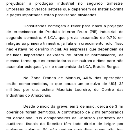
prejudicar a produção industrial no segundo trimestre.
Empresas de diversos setores que dependem de matéria-prima
e peças importadas estão paralisando atividades.
Consultorias começam a rever para baixo a projeção
de crescimento do Produto Interno Bruto (PIB) industrial do
segundo semestre. A LCA, que previa expansão de 0,7% em
relação ao primeiro trimestre, já fala em crescimento nulo. “Isso
não estava no cenário inicial. As empresas que dependem de
insumos importados deixaram de produzir normalmente, da
mesma forma que as exportadoras diminuíram o ritmo para não
acumular estoques”, diz o economista da LCA, Bráulio Borges.
Na Zona Franca de Manaus, 40% das operações
estão comprometidas, o que causa um prejuízo de US$ 33
milhões por dia, estima Maurício Loureiro, do Centro das
Indústrias do Amazonas.
Desde o início da greve, em 2 de maio, cerca de 3 mil
operários foram demitidos. A contratação de 2 mil temporários
foi cancelada. “Os companheiros da Unafisco (sindicato dos
auditores fiscais da Receita) têm todo direito de brigar por
melhores salários. Só não podem prejudicar quem não tem