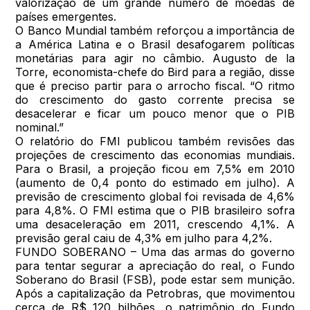
valorização de um grande número de moedas de
países emergentes.
O Banco Mundial também reforçou a importância de
a América Latina e o Brasil desafogarem políticas
monetárias para agir no câmbio. Augusto de la
Torre, economista-chefe do Bird para a região, disse
que é preciso partir para o arrocho fiscal. “O ritmo
do crescimento do gasto corrente precisa se
desacelerar e ficar um pouco menor que o PIB
nominal.”
O relatório do FMI publicou também revisões das
projeções de crescimento das economias mundiais.
Para o Brasil, a projeção ficou em 7,5% em 2010
(aumento de 0,4 ponto do estimado em julho). A
previsão de crescimento global foi revisada de 4,6%
para 4,8%. O FMI estima que o PIB brasileiro sofra
uma desaceleração em 2011, crescendo 4,1%. A
previsão geral caiu de 4,3% em julho para 4,2%.
FUNDO SOBERANO – Uma das armas do governo
para tentar segurar a apreciação do real, o Fundo
Soberano do Brasil (FSB), pode estar sem munição.
Após a capitalização da Petrobras, que movimentou
cerca de R$ 120 bilhões, o patrimônio do Fundo