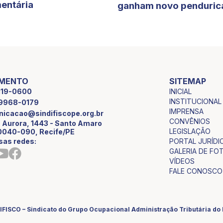
entária
ganham novo penduric
IMENTO
SITEMAP
INICIAL
2119-0600
INSTITUCIONAL
9 9968-0179
IMPRENSA
icacao@sindifiscope.org.br
CONVÊNIOS
 Aurora, 1443 - Santo Amaro
LEGISLAÇÃO
0040-090, Recife/PE
sas redes:
PORTAL JURÍDI
GALERIA DE FO
VÍDEOS
FALE CONOSCO
IFISCO – Sindicato do Grupo Ocupacional Administração Tributária d