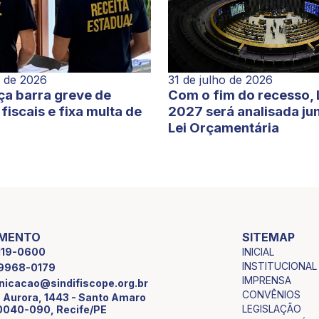
o de 2026
31 de julho de 2026
ça barra greve de
Com o fim do recesso,
fiscais e fixa multa de
2027 será analisada ju
Lei Orçamentária
IMENTO
SITEMAP
INICIAL
2119-0600
INSTITUCIONAL
9 9968-0179
IMPRENSA
icacao@sindifiscope.org.br
CONVÊNIOS
 Aurora, 1443 - Santo Amaro
LEGISLAÇÃO
0040-090, Recife/PE