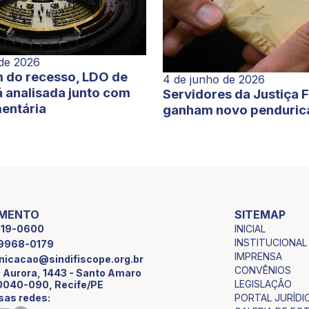
 de 2026
 do recesso, LDO de
4 de junho de 2026
 analisada junto com
Servidores da Justiça 
entária
ganham novo penduric
IMENTO
SITEMAP
INICIAL
2119-0600
INSTITUCIONAL
9 9968-0179
IMPRENSA
icacao@sindifiscope.org.br
CONVÊNIOS
 Aurora, 1443 - Santo Amaro
LEGISLAÇÃO
0040-090, Recife/PE
sas redes:
PORTAL JURÍDI