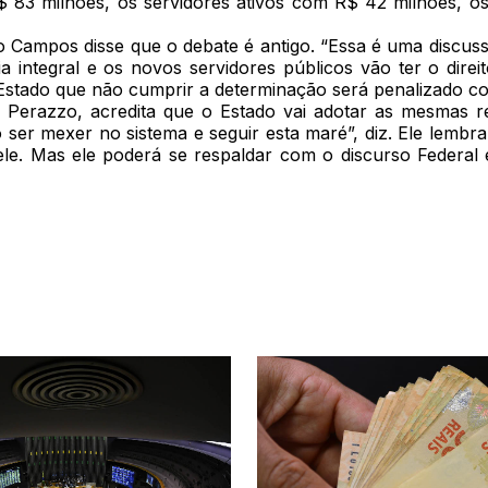
R$ 83 milhões, os servidores ativos com R$ 42 milhões, os
Campos disse que o debate é antigo. “Essa é uma discussão
ia integral e os novos servidores públicos vão ter o dire
 Estado que não cumprir a determinação será penalizado co
o Perazzo, acredita que o Estado vai adotar as mesmas
ser mexer no sistema e seguir esta maré”, diz. Ele lembra
 ele. Mas ele poderá se respaldar com o discurso Federa