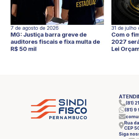
7 de agosto de 2026
31 de julho
MG: Justiça barra greve de
Com o fim
auditores fiscais e fixa multa de
2027 será
R$ 50 mil
Lei Orçam
ATEND
(81) 
(81) 
comun
Rua da
CEP 5
Siga nos