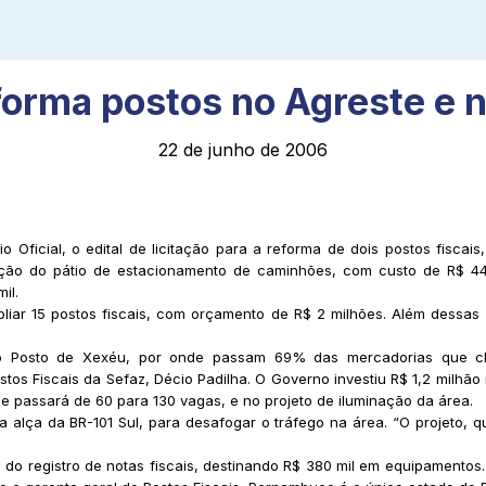
orma postos no Agreste e 
22 de junho de 2006
o Oficial, o edital de licitação para a reforma de dois postos fiscai
ação do pátio de estacionamento de caminhões, com custo de R$ 44
il.
liar 15 postos fiscais, com orçamento de R$ 2 milhões. Além dessas
no Posto de Xexéu, por onde passam 69% das mercadorias que ch
ostos Fiscais da Sefaz, Décio Padilha. O Governo investiu R$ 1,2 milhã
 passará de 60 para 130 vagas, e no projeto de iluminação da área.
a alça da BR-101 Sul, para desafogar o tráfego na área. “O projeto, 
o registro de notas fiscais, destinando R$ 380 mil em equipamentos. A