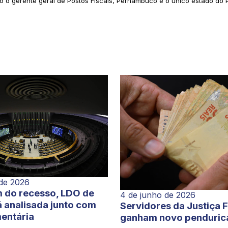
o o gerente geral de Postos Fiscais, Pernambuco é o único estado do 
 de 2026
 do recesso, LDO de
4 de junho de 2026
 analisada junto com
Servidores da Justiça 
entária
ganham novo penduric