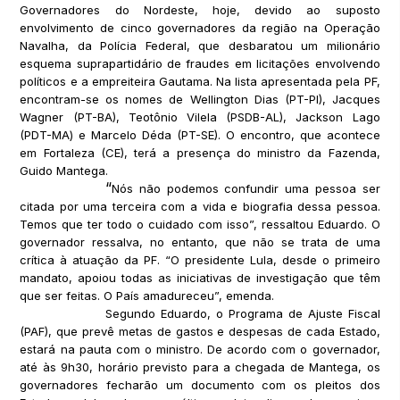
Governadores do Nordeste, hoje, devido ao suposto
envolvimento de cinco governadores da região na Operação
Navalha, da Polícia Federal, que desbaratou um milionário
esquema suprapartidário de fraudes em licitações envolvendo
políticos e a empreiteira Gautama. Na lista apresentada pela PF,
encontram-se os nomes de Wellington Dias (PT-PI), Jacques
Wagner (PT-BA), Teotônio Vilela (PSDB-AL), Jackson Lago
(PDT-MA) e Marcelo Déda (PT-SE). O encontro, que acontece
em Fortaleza (CE), terá a presença do ministro da Fazenda,
Guido Mantega.
“
Nós não podemos confundir uma pessoa ser
citada por uma terceira com a vida e biografia dessa pessoa.
Temos que ter todo o cuidado com isso”, ressaltou Eduardo. O
governador ressalva, no entanto, que não se trata de uma
crítica à atuação da PF. “O presidente Lula, desde o primeiro
mandato, apoiou todas as iniciativas de investigação que têm
que ser feitas. O País amadureceu”, emenda.
Segundo Eduardo, o Programa de Ajuste Fiscal
(PAF), que prevê metas de gastos e despesas de cada Estado,
estará na pauta com o ministro. De acordo com o governador,
até às 9h30, horário previsto para a chegada de Mantega, os
governadores fecharão um documento com os pleitos dos