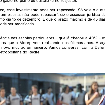
o gasto no plano de custeio (e no reajuste).
ica, esse investimento pode ser repassado. Só vale o que t
um piscina, não pode repassar”, diz o assessor jurídico d
mo dia 15 de dezembro. É que o prazo máximo é de 45 dias a
pode ser modificada.
lência nas escolas particulares – que já chegou a 40% – e
bitos que o Morep vem realizando nos últimos anos. A
m novo mutirão em janeiro. Vamos conversar com a Defen
etropolitana do Recife.