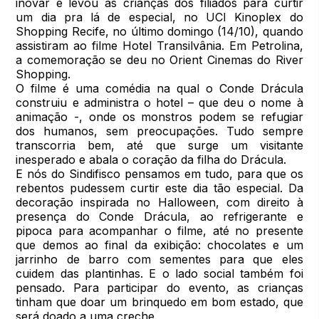
inovar e levou as crianças dos filiados para curtir
um dia pra lá de especial, no UCI Kinoplex do
Shopping Recife, no último domingo (14/10), quando
assistiram ao filme Hotel Transilvânia. Em Petrolina,
a comemoração se deu no Orient Cinemas do River
Shopping.
O filme é uma comédia na qual o Conde Drácula
construiu e administra o hotel – que deu o nome à
animação -, onde os monstros podem se refugiar
dos humanos, sem preocupações. Tudo sempre
transcorria bem, até que surge um visitante
inesperado e abala o coração da filha do Drácula.
E nós do Sindifisco pensamos em tudo, para que os
rebentos pudessem curtir este dia tão especial. Da
decoração inspirada no Halloween, com direito à
presença do Conde Drácula, ao refrigerante e
pipoca para acompanhar o filme, até no presente
que demos ao final da exibição: chocolates e um
jarrinho de barro com sementes para que eles
cuidem das plantinhas. E o lado social também foi
pensado. Para participar do evento, as crianças
tinham que doar um brinquedo em bom estado, que
será doado a uma creche.