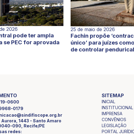
 de 2026
25 de maio de 2026
tral pode ter ampla
Fachin propõe ‘contra
a se PEC for aprovada
único’ para juízes com
de controlar pendurica
IMENTO
SITEMAP
INICIAL
2119-0600
INSTITUCIONAL
9 9968-0179
IMPRENSA
icacao@sindifiscope.org.br
CONVÊNIOS
 Aurora, 1443 - Santo Amaro
LEGISLAÇÃO
0040-090, Recife/PE
sas redes:
PORTAL JURÍDI