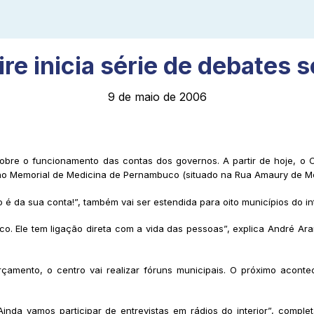
ire inicia série de debates
9 de maio de 2006
obre o funcionamento das contas dos governos. A partir de hoje, o 
, no Memorial de Medicina de Pernambuco (situado na Rua Amaury de Me
 da sua conta!”, também vai ser estendida para oito municípios do int
o. Ele tem ligação direta com a vida das pessoas”, explica André Ar
rçamento, o centro vai realizar fóruns municipais. O próximo acont
inda vamos participar de entrevistas em rádios do interior”, comple