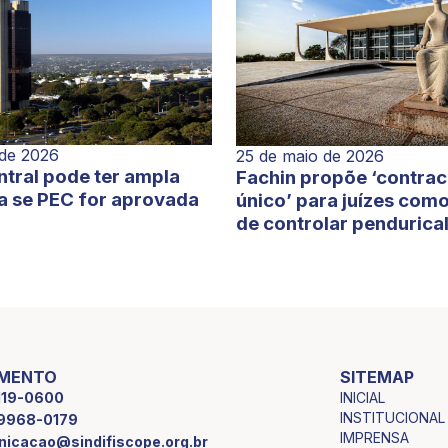
 de 2026
25 de maio de 2026
tral pode ter ampla
Fachin propõe ‘contra
a se PEC for aprovada
único’ para juízes com
de controlar pendurica
IMENTO
SITEMAP
INICIAL
2119-0600
INSTITUCIONAL
9 9968-0179
IMPRENSA
icacao@sindifiscope.org.br