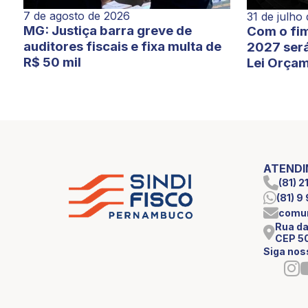
7 de agosto de 2026
31 de julho
MG: Justiça barra greve de
Com o fim
auditores fiscais e fixa multa de
2027 será
R$ 50 mil
Lei Orçam
ATEND
(81) 
(81) 
comun
Rua da
CEP 5
Siga nos