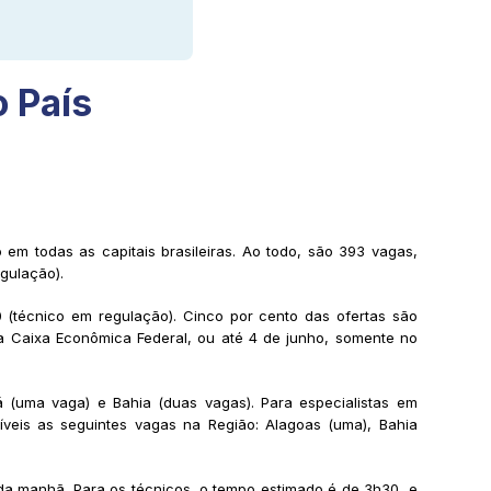
 País
em todas as capitais brasileiras. Ao todo, são 393 vagas,
egulação).
40 (técnico em regulação). Cinco por cento das ofertas são
da Caixa Econômica Federal, ou até 4 de junho, somente no
á (uma vaga) e Bahia (duas vagas). Para especialistas em
íveis as seguintes vagas na Região: Alagoas (uma), Bahia
 da manhã. Para os técnicos, o tempo estimado é de 3h30, e