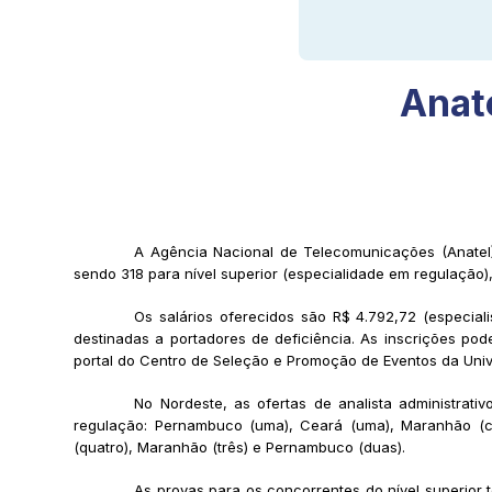
Anat
A Agência Nacional de Telecomunicações (Anatel) 
sendo 318 para nível superior (especialidade em regulação),
Os salários oferecidos são R$ 4.792,72 (especiali
destinadas a portadores de deficiência. As inscrições po
portal do Centro de Seleção e Promoção de Eventos da Univ
No Nordeste, as ofertas de analista administrat
regulação: Pernambuco (uma), Ceará (uma), Maranhão (cin
(quatro), Maranhão (três) e Pernambuco (duas).
As provas para os concorrentes do nível superior 