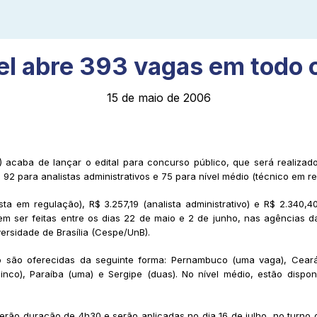
el abre 393 vagas em todo o
15 de maio de 2006
acaba de lançar o edital para concurso público, que será realizado 
 92 para analistas administrativos e 75 para nível médio (técnico em r
sta em regulação), R$ 3.257,19 (analista administrativo) e R$ 2.340,
dem ser feitas entre os dias 22 de maio e 2 de junho, nas agências 
ersidade de Brasília (Cespe/UnB).
ivo são oferecidas da seguinte forma: Pernambuco (uma vaga), Cear
co), Paraíba (uma) e Sergipe (duas). No nível médio, estão dispon
terão duração de 4h30 e serão aplicadas no dia 16 de julho, no turno