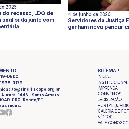
 de 2026
 do recesso, LDO de
4 de junho de 2026
 analisada junto com
Servidores da Justiça 
entária
ganham novo penduric
IMENTO
SITEMAP
INICIAL
2119-0600
INSTITUCIONAL
9 9968-0179
IMPRENSA
icacao@sindifiscope.org.br
CONVÊNIOS
 Aurora, 1443 - Santo Amaro
LEGISLAÇÃO
0040-090, Recife/PE
sas redes:
PORTAL JURÍDI
GALERIA DE FO
VÍDEOS
FALE CONOSCO