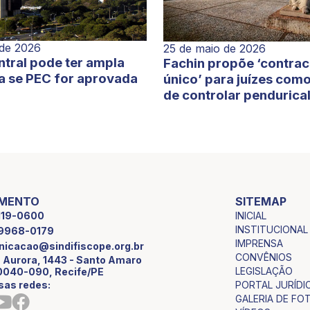
 de 2026
25 de maio de 2026
tral pode ter ampla
Fachin propõe ‘contra
a se PEC for aprovada
único’ para juízes com
de controlar pendurica
IMENTO
SITEMAP
INICIAL
2119-0600
INSTITUCIONAL
9 9968-0179
IMPRENSA
icacao@sindifiscope.org.br
CONVÊNIOS
 Aurora, 1443 - Santo Amaro
LEGISLAÇÃO
0040-090, Recife/PE
sas redes:
PORTAL JURÍDI
GALERIA DE FO