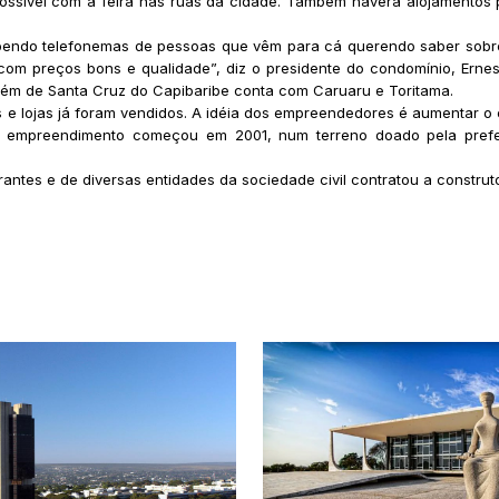
ossível com a feira nas ruas da cidade. Também haverá alojamentos pa
ebendo telefonemas de pessoas que vêm para cá querendo saber sobre
com preços bons e qualidade”, diz o presidente do condomínio, Ern
ém de Santa Cruz do Capibaribe conta com Caruaru e Toritama.
 e lojas já foram vendidos. A idéia dos empreendedores é aumentar o
o empreendimento começou em 2001, num terreno doado pela prefeit
ntes e de diversas entidades da sociedade civil contratou a construtor