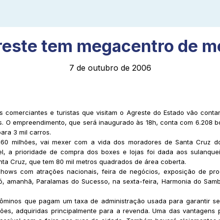
reste tem megacentro de m
7 de outubro de 2006
s comerciantes e turistas que visitam o Agreste do Estado vão con
. O empreendimento, que será inaugurado às 18h, conta com 6.208 box
ara 3 mil carros.
60 milhões, vai mexer com a vida dos moradores de Santa Cruz do 
vel, a prioridade de compra dos boxes e lojas foi dada aos sulanque
a Cruz, que tem 80 mil metros quadrados de área coberta.
ows com atrações nacionais, feira de negócios, exposição de prod
, amanhã, Paralamas do Sucesso, na sexta-feira, Harmonia do Sam
ôminos que pagam um taxa de administração usada para garantir se
es, adquiridas principalmente para a revenda. Uma das vantagens pa