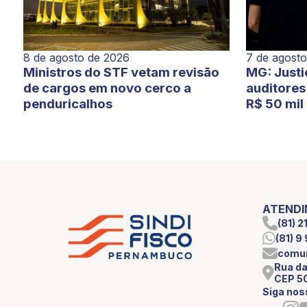
7 de agost
8 de agosto de 2026
MG: Justi
Ministros do STF vetam revisão
auditores 
de cargos em novo cerco a
R$ 50 mil
penduricalhos
ATEND
(81) 
(81) 
comun
Rua da
CEP 5
Siga nos