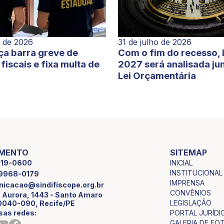
o de 2026
31 de julho de 2026
ça barra greve de
Com o fim do recesso,
fiscais e fixa multa de
2027 será analisada ju
Lei Orçamentária
IMENTO
SITEMAP
INICIAL
2119-0600
INSTITUCIONAL
9 9968-0179
IMPRENSA
icacao@sindifiscope.org.br
CONVÊNIOS
 Aurora, 1443 - Santo Amaro
LEGISLAÇÃO
0040-090, Recife/PE
sas redes:
PORTAL JURÍDI
GALERIA DE FO