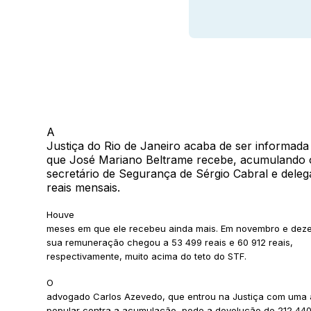
A
Justiça do Rio de Janeiro acaba de ser informada
que José Mariano Beltrame recebe, acumulando 
secretário de Segurança de Sérgio Cabral e deleg
reais mensais.
Houve
meses em que ele recebeu ainda mais. Em novembro e de
sua remuneração chegou a 53 499 reais e 60 912 reais,
respectivamente, muito acima do teto do STF.
O
advogado Carlos Azevedo, que entrou na Justiça com uma
popular contra a acumulação, pede a devolução de 212 440