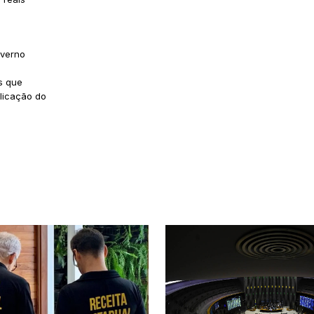
overno
s que
licação do