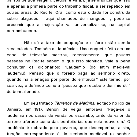
bairros de Boa Viagem, Setúbal e Pina. E já se anuncia que isso
é apenas a primeira parte do trabalho fiscal, a ser repetido em
outras áreas do Recife. Ora, como esta cidade foi construída
sobre alagados – aqui chamados de mangues –, pode-se
presumir que a majoração vai universalizar-se, na capital
pernambucana.
Não só a taxa de ocupação e o foro estão sendo
recalculados. Também os laudêmios. Uma enquete feita em um
canal de televisão mostrou, recentemente, que poucas
pessoas no Recife sabem o que isso significa. Vale a pena
consultar os dicionários: “Laudêmio (do latim medieval
laudemiu). Pensão que o foreiro paga ao senhorio direto,
quando há alienação por parte do enfiteuta.” Este termo, por
sua vez, é definido como a “pessoa que recebe o domínio útil”
do bem alienado.
Em seu tratado
Terrenos de Marinha
, editado no Rio de
Janeiro, em 1917, Benoni de Veiga lembrava: “Paga-se o
laudêmio nos casos de venda ou escambo, tanto do valor do
terreno aforado como das benfeitorias que nele houverem.” O
laudêmio é cobrado pelo governo, que desempenha, assim,
função correspondente à do senhorio medieval (o senhor