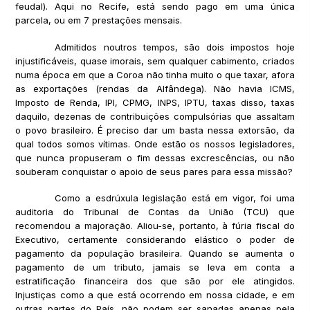
feudal). Aqui no Recife, está sendo pago em uma única
parcela, ou em 7 prestações mensais.
Admitidos noutros tempos, são dois impostos hoje
injustificáveis, quase imorais, sem qualquer cabimento, criados
numa época em que a Coroa não tinha muito o que taxar, afora
as exportações (rendas da Alfândega). Não havia ICMS,
Imposto de Renda, IPI, CPMG, INPS, IPTU, taxas disso, taxas
daquilo, dezenas de contribuições compulsórias que assaltam
o povo brasileiro. É preciso dar um basta nessa extorsão, da
qual todos somos vítimas. Onde estão os nossos legisladores,
que nunca propuseram o fim dessas excrescências, ou não
souberam conquistar o apoio de seus pares para essa missão?
Como a esdrúxula legislação está em vigor, foi uma
auditoria do Tribunal de Contas da União (TCU) que
recomendou a majoração. Aliou-se, portanto, à fúria fiscal do
Executivo, certamente considerando elástico o poder de
pagamento da população brasileira. Quando se aumenta o
pagamento de um tributo, jamais se leva em conta a
estratificação financeira dos que são por ele atingidos.
Injustiças como a que está ocorrendo em nossa cidade, e em
outras partes do País, não podem ser sanadas apenas pela