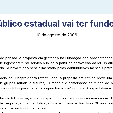
úblico estadual vai ter fund
10 de agosto de 2006
do de pensão. A proposta em gestação na Fundação das Aposentador
e ingressarem no serviço público a partir da aprovação da lei. Os at
icial, o novo fundo será alimentado pelas contribuições mensais patr
odelo do Funaprev será reformulado. A proposta em estudo prevê um c
dois grupos (atuais e futuros). O modelo é semelhante ao fundo d
ê contribui para pagar o próprio benefício”,diz Lins. A expectativa é 
ho de Administração da Funape, um colegiado com representantes do
negociação, a capitalização gera polêmica. Renilson Oliveira, co
ara entrar no fundo de pensão.