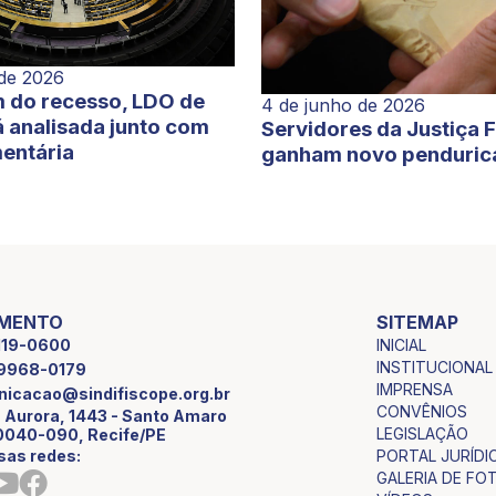
 de 2026
 do recesso, LDO de
4 de junho de 2026
 analisada junto com
Servidores da Justiça 
entária
ganham novo penduric
IMENTO
SITEMAP
INICIAL
2119-0600
INSTITUCIONAL
9 9968-0179
IMPRENSA
icacao@sindifiscope.org.br
CONVÊNIOS
 Aurora, 1443 - Santo Amaro
LEGISLAÇÃO
0040-090, Recife/PE
sas redes:
PORTAL JURÍDI
GALERIA DE FO