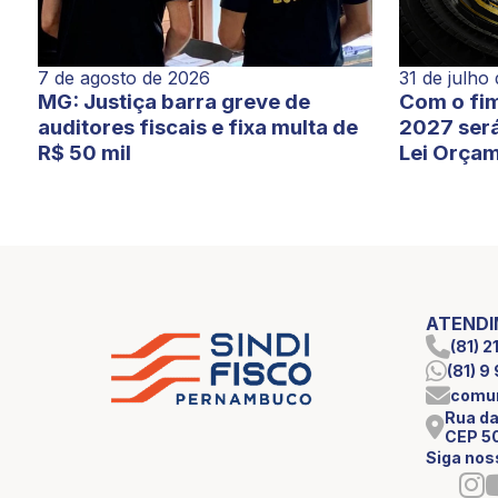
7 de agosto de 2026
31 de julho
MG: Justiça barra greve de
Com o fim
auditores fiscais e fixa multa de
2027 será
R$ 50 mil
Lei Orçam
ATEND
(81) 
(81) 
comun
Rua da
CEP 5
Siga nos