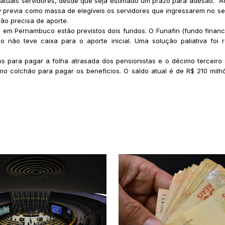
os atuais servidores, desde que seja estimado um prazo para adesão. “
v previa como massa de elegíveis os servidores que ingressarem no serv
ão precisa de aporte.
ia em Pernambuco estão previstos dois fundos. O Funafin (fundo finan
o não teve caixa para o aporte inicial. Uma solução paliativa foi
s para pagar a folha atrasada dos pensionistas e o décimo terceiro 
o colchão para pagar os benefícios. O saldo atual é de R$ 210 milhõ