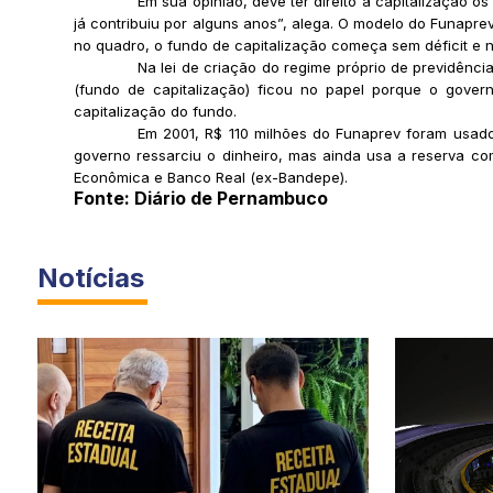
Em sua opinião, deve ter direito à capitalização 
já contribuiu por alguns anos”, alega. O modelo do Funapre
no quadro, o fundo de capitalização começa sem déficit e n
Na lei de criação do regime próprio de previdênc
(fundo de capitalização) ficou no papel porque o govern
capitalização do fundo.
Em 2001, R$ 110 milhões do Funaprev foram usado
governo ressarciu o dinheiro, mas ainda usa a reserva com
Econômica e Banco Real (ex-Bandepe).
Fonte: Diário de Pernambuco
Notícias