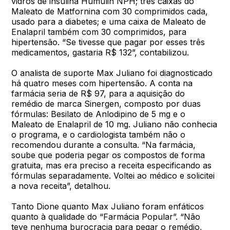
vidros de insulina Humulin NPH; três caixas do
Maleato de Matfornina com 30 comprimidos cada,
usado para a diabetes; e uma caixa de Maleato de
Enalapril também com 30 comprimidos, para
hipertensão. “Se tivesse que pagar por esses três
medicamentos, gastaria R$ 132”, contabilizou.
O analista de suporte Max Juliano foi diagnosticado
há quatro meses com hipertensão. A conta na
farmácia seria de R$ 97, para a aquisição do
remédio de marca Sinergen, composto por duas
fórmulas: Besilato de Anlodipino de 5 mg e o
Maleato de Enalapril de 10 mg. Juliano não conhecia
o programa, e o cardiologista também não o
recomendou durante a consulta. “Na farmácia,
soube que poderia pegar os compostos de forma
gratuita, mas era preciso a receita especificando as
fórmulas separadamente. Voltei ao médico e solicitei
a nova receita”, detalhou.
Tanto Dione quanto Max Juliano foram enfáticos
quanto à qualidade do “Farmácia Popular”. “Não
teve nenhuma burocracia para pegar o remédio,