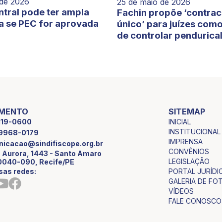
 de 2026
25 de maio de 2026
tral pode ter ampla
Fachin propõe ‘contra
a se PEC for aprovada
único’ para juízes com
de controlar pendurica
IMENTO
SITEMAP
INICIAL
2119-0600
INSTITUCIONAL
9 9968-0179
IMPRENSA
icacao@sindifiscope.org.br
CONVÊNIOS
 Aurora, 1443 - Santo Amaro
LEGISLAÇÃO
0040-090, Recife/PE
sas redes:
PORTAL JURÍDI
GALERIA DE FO
VÍDEOS
FALE CONOSCO