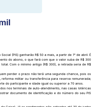
mil
ial (PIS) ganharão R$ 50 a mais, a partir de 1° de abril. É
amento do abono, o que fará com que o valor suba de R$ 300
 total. Com o mínimo antigo (R$ 300), a retirada seria de R$
 Quem perder o prazo não terá uma segunda chance, pois os
reforma militar ou transferência para reserva remunerada;
rte do participante e idade igual ou superior a 70 anos.
s nos terminais de auto-atendimento, nas casas lotéricas
mostrar documento de identificação e do número do seu PIS
da Caixa). Já os rendimentos não-retirados até 30 de junho