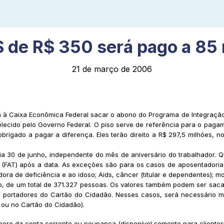
S de R$ 350 será pago a 85 
21 de março de 2006
à Caixa Econômica Federal sacar o abono do Programa de Integração Soc
elecido pelo Governo Federal. O piso serve de referência para o pag
rigado a pagar a diferença. Eles terão direito a R$ 297,5 milhões, no
ia 30 de junho, independente do mês de aniversário do trabalhador.
(FAT) após a data. As exceções são para os casos de aposentadoria, 
ora de deficiência e ao idoso; Aids, câncer (titular e dependentes); mo
de um total de 371.327 pessoas. Os valores também podem ser sacado
os portadores do Cartão do Cidadão. Nesses casos, será necessário 
o ou no Cartão do Cidadão).
mero da conta corrente ou poupança (disponível somente para clientes 