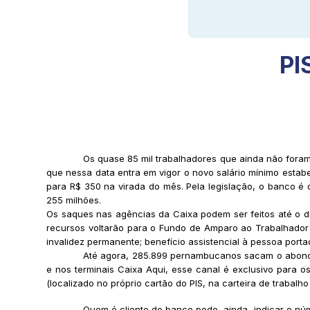
PI
Os quase 85 mil trabalhadores que ainda não foram 
que nessa data entra em vigor o novo salário mínimo estab
para R$ 350 na virada do mês. Pela legislação, o banco é ob
255 milhões.
Os saques nas agências da Caixa podem ser feitos até o d
recursos voltarão para o Fundo de Amparo ao Trabalhador 
invalidez permanente; benefício assistencial à pessoa portad
Até agora, 285.899 pernambucanos sacam o abono, 
e nos terminais Caixa Aqui, esse canal é exclusivo para 
(localizado no próprio cartão do PIS, na carteira de trabalh
Quem é cliente do banco pode, ainda, indicar o nú