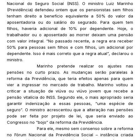
Nacional do Seguro Social (INSS). O ministro Luiz Marinho
(Previdência) defendeu ontem que os pensionistas sem filhos
tenham direito a benefício equivalente a 50% do valor da
aposentadoria ou do salário do segurado. Para quem tem
filhos, haveria adicional de 10% por dependente. Hoje, o
trabalhador ou o aposentado ao morrer deixam uma pensão
com valor integral. “No passado recente, a regra era receber
50% para pessoas sem filhos e com filhos, um adicional por
dependente. Isso é mais correto que a regra atual”, declarou o
ministro.
Marinho pretende realizar os ajustes nas
pensões no curto prazo. As mudanças serão paralelas à
reforma da Previdência, que teria efeitos apenas para quem
vier a ingressar no mercado de trabalho. Marinho voltou a
criticar a situação de viúva ou viúvo jovem que recebe a
pensão vitalícia do INSS. Segundo ele, o mais apropriado seria
garantir indenização a essas pessoas, “uma espécie de
seguro”. O ministro acrescentou que a alteração nas pensões
pode ser feita por projeto de lei, que seria enviado ao
Congresso no “bojo” da reforma da Previdência.
Para ele, mesmo sem consenso sobre a reforma
no Fórum Nacional da Previdência Social – instância criada