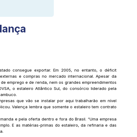
lança
tado consegue exportar. Em 2005, no entanto, o déficit
 externas e compras no mercado internacional. Apesar da
res de emprego e de renda, nem os grandes empreendimentos
SA, o estaleiro Atlântico Sul, do consórcio liderado pela
rnambuco.
resas que vão se instalar por aqui trabalharão em nível
cou. Valença lembra que somente o estaleiro tem contrato
manda e pela oferta dentro e fora do Brasil. “Uma empresa
lo. E as matérias-primas do estaleiro, da refinaria e das
a.