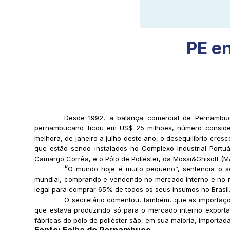
PE e
Desde 1992, a balança comercial de Pernambuco
pernambucano ficou em US$ 25 milhões, número considera
melhora, de janeiro a julho deste ano, o desequilíbrio c
que estão sendo instalados no Complexo Industrial Portuá
Camargo Corrêa, e o Pólo de Poliéster, da Mossi&Ghisolf (M
“
O mundo hoje é muito pequeno”, sentencia o se
mundial, comprando e vendendo no mercado interno e no m
legal para comprar 65% de todos os seus insumos no Brasil
O secretário comentou, também, que as importaçõ
que estava produzindo só para o mercado interno exporta 
fábricas do pólo de poliéster são, em sua maioria, importad