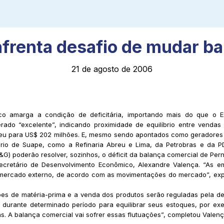
nfrenta desafio de mudar ba
21 de agosto de 2006
 amarga a condição de deficitária, importando mais do que o Es
do “excelente”, indicando proximidade de equilíbrio entre vendas
resceu para US$ 202 milhões. E, mesmo sendo apontados como gerado
rio de Suape, como a Refinaria Abreu e Lima, da Petrobras e da PDV
&G) poderão resolver, sozinhos, o déficit da balança comercial de Pe
cretário de Desenvolvimento Econômico, Alexandre Valença. “As emp
ercado externo, de acordo com as movimentações do mercado”, expli
.
es de matéria-prima e a venda dos produtos serão reguladas pela de
durante determinado período para equilibrar seus estoques, por exemp
as. A balança comercial vai sofrer essas flutuações”, completou Valenç