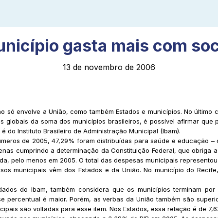
nicípio gasta mais com soc
13 de novembro de 2006
ão só envolve a União, como também Estados e municípios. No último c
s globais da soma dos municípios brasileiros, é possível afirmar qu
é do Instituto Brasileiro de Administração Municipal (Ibam).
úmeros de 2005, 47,29% foram distribuídas para saúde e educação 
penas cumprindo a determinação da Constituição Federal, que obriga a
a, pelo menos em 2005. O total das despesas municipais representou 7
ursos municipais vêm dos Estados e da União. No município do Recif
ados do Ibam, também considera que os municípios terminam por in
 percentual é maior. Porém, as verbas da União também são superio
pais são voltadas para esse item. Nos Estados, essa relação é de 7,