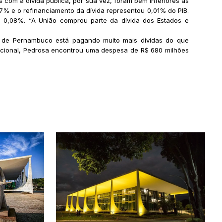
om a dívida pública, por sua vez, foram bem inferiores as
7% e o refinanciamento da dívida representou 0,01% do PIB.
a 0,08%. “A União comprou parte da dívida dos Estados e
o de Pernambuco está pagando muito mais dívidas do que
Nacional, Pedrosa encontrou uma despesa de R$ 680 milhões