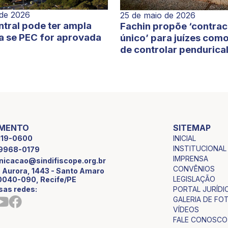
 de 2026
25 de maio de 2026
tral pode ter ampla
Fachin propõe ‘contra
a se PEC for aprovada
único’ para juízes com
de controlar pendurica
IMENTO
SITEMAP
INICIAL
2119-0600
INSTITUCIONAL
9 9968-0179
IMPRENSA
icacao@sindifiscope.org.br
CONVÊNIOS
 Aurora, 1443 - Santo Amaro
LEGISLAÇÃO
0040-090, Recife/PE
sas redes:
PORTAL JURÍDI
GALERIA DE FO
VÍDEOS
FALE CONOSCO