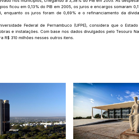
vado nos municípios, chegando a 3,38% do PIB em 2005. As despesas c
ípios ficou em 0,13% do PIB em 2005, os juros e encargos somaram 0,1
B, enquanto os juros foram de 0,69% e o refinanciamento da dívid
Universidade Federal de Pernambuco (UFPE), considera que o Estad
 obras e instalações. Com base nos dados divulgados pelo Tesouro 
 R$ 310 milhões nesses outros itens.