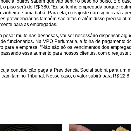
 notícia, outros sabem que vão sentir o peso no bolso. É o c
l, o piso será de R$ 380. “Eu só tenho empregada porque realme
ozinheira e uma babá. Para ela, o reajuste não significará a
es previdenciárias também são altas e além disso preciso alim
camente para as empregadas.
 pesar muito nas despesas, vai ser necessário dispensar alg
e funcionários. Na VPO Perfumaria, a folha de pagamento dos
caro para a empresa. “Não são só os vencimentos dos empreg
assando esse aumento para nossos clientes, com o reajuste do
, cuja contribuição paga à Previdência Social subirá para um 
tramitam no Tribunal. Nesse caso, o valor subirá para R$ 22,8 