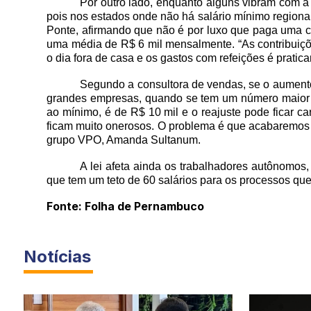
Por outro lado, enquanto alguns vibram com a
pois nos estados onde não há salário mínimo regiona
Ponte, afirmando que não é por luxo que paga uma c
uma média de R$ 6 mil mensalmente. “As contribuiçõ
o dia fora de casa e os gastos com refeições é prati
Segundo a consultora de vendas, se o aumento
grandes empresas, quando se tem um número maior d
ao mínimo, é de R$ 10 mil e o reajuste pode ficar 
ficam muito onerosos. O problema é que acabaremos p
grupo VPO, Amanda Sultanum.
A lei afeta ainda os trabalhadores autônomos
que tem um teto de 60 salários para os processos que 
Fonte: Folha de Pernambuco
Notícias