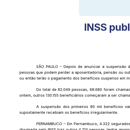
INSS publ
SÃO PAULO – Depois de anunciar a suspensão de 
pessoas que podem perder a aposentadoria, pensão ou outr
ou então terão o pagamento dos benefícios suspenso em maio
Do total de 82.049 pessoas, 68.680 foram chamado
ontem, outros 130.155 beneficiários começaram a ser chama
A suspensão dos primeiros 80 mil benefícios v
supostamente recebiam os benefícios irregularmente.
PERNAMBUCO – Em Pernambuco, 4.322 segurados te
divulgada pelo INSS traz outros 4.714 pessoas (entre apo