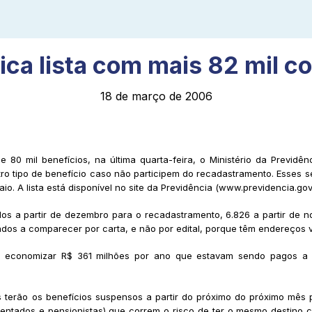
ica lista com mais 82 mil 
18 de março de 2006
80 mil benefícios, na última quarta-feira, o Ministério da Previd
o tipo de benefício caso não participem do recadastramento. Esses se
. A lista está disponível no site da Previdência (www.previdencia.gov.
s a partir de dezembro para o recadastramento, 6.826 a partir de nov
dos a comparecer por carta, e não por edital, porque têm endereços v
ai economizar R$ 361 milhões por ano que estavam sendo pagos a
rão os benefícios suspensos a partir do próximo do próximo mês po
nsentados e pensionistas) que correm o risco de ter o mesmo destin