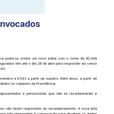
convocados
ência publicou ontem um novo edital com o nome de 82.049
gurados têm até o dia 28 de abril para responder ao censo
br).
embro e 6.543 a partir de outubro. Além disso, a partir de
álidos no cadastro da Previdência.
 aposentados e pensionistas que não se recadastraram e
r não terem respondido ao recadastramento. A nova lista
o caso não respondam à convocação para atualizar os dados