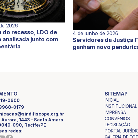
 de 2026
 do recesso, LDO de
4 de junho de 2026
 analisada junto com
Servidores da Justiça 
entária
ganham novo penduric
IMENTO
SITEMAP
INICIAL
2119-0600
INSTITUCIONAL
9 9968-0179
IMPRENSA
icacao@sindifiscope.org.br
CONVÊNIOS
 Aurora, 1443 - Santo Amaro
LEGISLAÇÃO
0040-090, Recife/PE
sas redes:
PORTAL JURÍDI
GALERIA DE FO