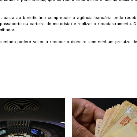
to, basta ao beneficiário comparecer à agência bancária onde rec
ho, passaporte ou carteira de motorista) e realizar o recadastrament
alhador.
entado poderá voltar a receber o dinheiro sem nenhum prejuízo des