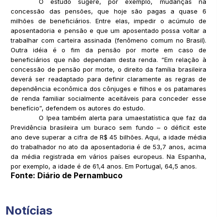
O estudo sugere, por exemplo, mudanças na
concessão das pensões, que hoje são pagas a quase 6
milhões de beneficiários. Entre elas, impedir o acúmulo de
aposentadoria e pensão e que um aposentado possa voltar a
trabalhar com carteira assinada (fenômeno comum no Brasil).
Outra idéia é o fim da pensão por morte em caso de
beneficiários que não dependam desta renda. “Em relação à
concessão de pensão por morte, o direito da família brasileira
deverá ser readaptado para definir claramente as regras de
dependência econômica dos cônjuges e filhos e os patamares
de renda familiar socialmente aceitáveis para conceder esse
benefício”, defendem os autores do estudo.
O Ipea também alerta para umaestatística que faz da
Previdência brasileira um buraco sem fundo – o déficit este
ano deve superar a cifra de R$ 45 bilhões. Aqui, a idade média
do trabalhador no ato da aposentadoria é de 53,7 anos, acima
da média registrada em vários países europeus. Na Espanha,
por exemplo, a idade é de 61,4 anos. Em Portugal, 64,5 anos.
Fonte: Diário de Pernambuco
Notícias