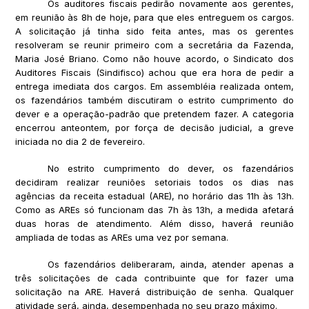
Os auditores fiscais pedirão novamente aos gerentes,
em reunião às 8h de hoje, para que eles entreguem os cargos.
A solicitação já tinha sido feita antes, mas os gerentes
resolveram se reunir primeiro com a secretária da Fazenda,
Maria José Briano. Como não houve acordo, o Sindicato dos
Auditores Fiscais (Sindifisco) achou que era hora de pedir a
entrega imediata dos cargos. Em assembléia realizada ontem,
os fazendários também discutiram o estrito cumprimento do
dever e a operação-padrão que pretendem fazer. A categoria
encerrou anteontem, por força de decisão judicial, a greve
iniciada no dia 2 de fevereiro.
No estrito cumprimento do dever, os fazendários
decidiram realizar reuniões setoriais todos os dias nas
agências da receita estadual (ARE), no horário das 11h às 13h.
Como as AREs só funcionam das 7h às 13h, a medida afetará
duas horas de atendimento. Além disso, haverá reunião
ampliada de todas as AREs uma vez por semana.
Os fazendários deliberaram, ainda, atender apenas a
três solicitações de cada contribuinte que for fazer uma
solicitação na ARE. Haverá distribuição de senha. Qualquer
atividade será, ainda, desempenhada no seu prazo máximo.