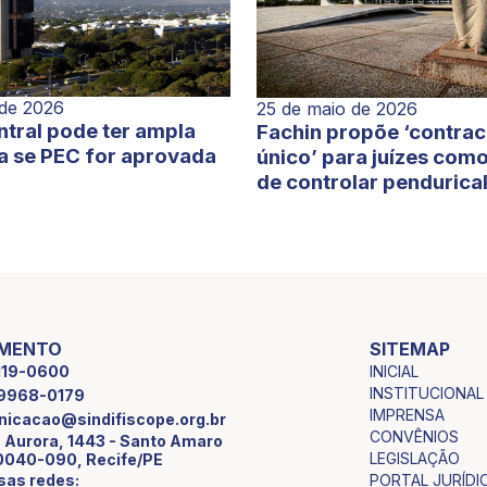
 de 2026
25 de maio de 2026
tral pode ter ampla
Fachin propõe ‘contra
a se PEC for aprovada
único’ para juízes com
de controlar pendurica
IMENTO
SITEMAP
INICIAL
2119-0600
INSTITUCIONAL
9 9968-0179
IMPRENSA
icacao@sindifiscope.org.br
CONVÊNIOS
 Aurora, 1443 - Santo Amaro
LEGISLAÇÃO
0040-090, Recife/PE
sas redes:
PORTAL JURÍDI