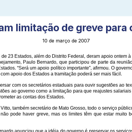
am limitação de greve para 
10 de março de 2007
de 23 Estados, além do Distrito Federal, deram apoio ontem à 
anejamento, Paulo Bernardo, que participou de parte da reuni
ados. “Será um apoio político importante”, afirmou. O governo 
com apoio dos Estados a tramitação poderá ser mais fácil.
ersar com os secretários estaduais para ouvir sugestões ao tex
stões ao governo como a limitação para que reajustes salariai
rometer as contas dos Estados.
itto, também secretário de Mato Grosso, todo o serviço público
 não pode haver greve, mas os limites têm que estar muito 
ardo anunciou que a idéia do governo é preservar os serviços