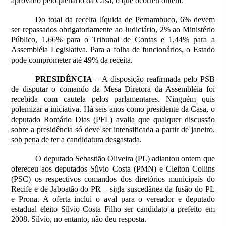
aprovado pelo plenário da Casa, o que ocorreu ontem.
Do total da receita líquida de Pernambuco, 6% devem
ser repassados obrigatoriamente ao Judiciário, 2% ao Ministério
Público, 1,66% para o Tribunal de Contas e 1,44% para a
Assembléia Legislativa. Para a folha de funcionários, o Estado
pode comprometer até 49% da receita.
PRESIDÊNCIA
– A disposição reafirmada pelo PSB
de disputar o comando da Mesa Diretora da Assembléia foi
recebida com cautela pelos parlamentares. Ninguém quis
polemizar a iniciativa. Há seis anos como presidente da Casa, o
deputado Romário Dias (PFL) avalia que qualquer discussão
sobre a presidência só deve ser intensificada a partir de janeiro,
sob pena de ter a candidatura desgastada.
O deputado Sebastião Oliveira (PL) adiantou ontem que
ofereceu aos deputados Sílvio Costa (PMN) e Cleiton Collins
(PSC) os respectivos comandos dos diretórios municipais do
Recife e de Jaboatão do PR – sigla suscedânea da fusão do PL
e Prona. A oferta inclui o aval para o vereador e deputado
estadual eleito Sílvio Costa Filho ser candidato a prefeito em
2008. Sílvio, no entanto, não deu resposta.