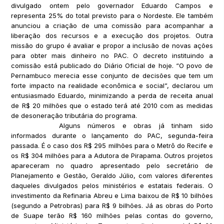
divulgado ontem pelo governador Eduardo Campos e
representa 25% do total previsto para o Nordeste. Ele também
anunciou a criação de uma comissão para acompanhar a
liberação dos recursos e a execução dos projetos. Outra
missão do grupo é avaliar e propor a inclusão de novas ações
para obter mais dinheiro no PAC. O decreto instituindo a
comissão está publicado do Diário Oficial de hoje. “O povo de
Pernambuco merecia esse conjunto de decisões que tem um
forte impacto na realidade econômica e social”, declarou um
entusiasmado Eduardo, minimizando a perda de receita anual
de R$ 20 milhões que o estado terá até 2010 com as medidas
de desoneração tributária do programa.
Alguns números e obras já tinham sido
informados durante o lançamento do PAC, segunda-feira
passada. É o caso dos R$ 295 milhões para o Metrô do Recife e
os R$ 304 milhões para a Adutora de Pirapama. Outros projetos
apareceram no quadro apresentado pelo secretário de
Planejamento e Gestão, Geraldo Júlio, com valores diferentes
daqueles divulgados pelos ministérios e estatais federais. O
investimento da Refinaria Abreu e Lima baixou de R$ 10 bilhões
(segundo a Petrobras) para R$ 9 bilhões. Já as obras do Porto
de Suape terão R$ 160 milhões pelas contas do governo,