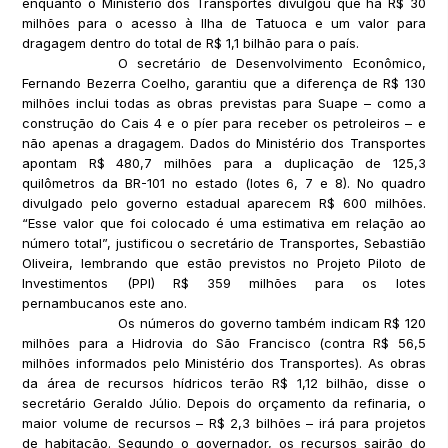
enquanto o Ministério dos Transportes divulgou que há R$ 30
milhões para o acesso à Ilha de Tatuoca e um valor para
dragagem dentro do total de R$ 1,1 bilhão para o país.
O secretário de Desenvolvimento Econômico,
Fernando Bezerra Coelho, garantiu que a diferença de R$ 130
milhões inclui todas as obras previstas para Suape – como a
construção do Cais 4 e o píer para receber os petroleiros – e
não apenas a dragagem. Dados do Ministério dos Transportes
apontam R$ 480,7 milhões para a duplicação de 125,3
quilômetros da BR-101 no estado (lotes 6, 7 e 8). No quadro
divulgado pelo governo estadual aparecem R$ 600 milhões.
“Esse valor que foi colocado é uma estimativa em relação ao
número total”, justificou o secretário de Transportes, Sebastião
Oliveira, lembrando que estão previstos no Projeto Piloto de
Investimentos (PPI) R$ 359 milhões para os lotes
pernambucanos este ano.
Os números do governo também indicam R$ 120
milhões para a Hidrovia do São Francisco (contra R$ 56,5
milhões informados pelo Ministério dos Transportes). As obras
da área de recursos hídricos terão R$ 1,12 bilhão, disse o
secretário Geraldo Júlio. Depois do orçamento da refinaria, o
maior volume de recursos – R$ 2,3 bilhões – irá para projetos
de habitação. Segundo o governador, os recursos sairão do