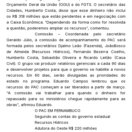
Orçamento Geral da União (OGU) e do FGTS. O secretário das
Cidades, Humberto Costa, disse que esse dinheiro não inclui
os R$ 318 milhões que estão pendentes e em negociação com
a Caixa Econômica. “Dependendo da forma como for resolvida
a questão, poderemos ampliar os recursos”, comentou.
Comissão – Coordenada pelo secretário
Geraldo Júlio, a comissão de acompanhamento do PAC será
formada pelos secretários Djalmo Leão (Fazenda), JoãoBosco
de Almeida (Recursos Hídricos), Fernando Bezerra Coelho,
Humberto Costa, Sebastião Oliveira e Ricardo Leitão (Casa
Civil). O grupo vai produzir relatórios gerenciais a cada 90 dias
e desenvolver projetos para que o governo se habilite a novos
recursos. Em 60 dias, serão divulgadas as prioridades do
estado no programa. Eduardo Campos lembrou que os
recursos do PAC começam a ser liberados a partir de março.
“A comissão vai trabalhar para quando o dinheiro for
repassado para os ministérios chegue rapidamente para as
obras”, afirmou Eduardo.
O PAC EM PERNAMBUCO
Segundo as contas do governo estadual
Recursos Hídricos
Adutora do Oeste R$ 220 milhões