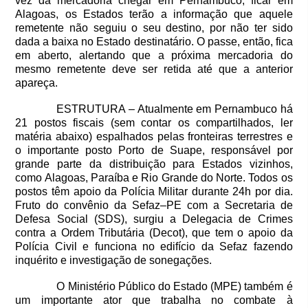
vez da mercadoria chegar em Pernambuco, ficar em
Alagoas, os Estados terão a informação que aquele
remetente não seguiu o seu destino, por não ter sido
dada a baixa no Estado destinatário. O passe, então, fica
em aberto, alertando que a próxima mercadoria do
mesmo remetente deve ser retida até que a anterior
apareça.
ESTRUTURA – Atualmente em Pernambuco há
21 postos fiscais (sem contar os compartilhados, ler
matéria abaixo) espalhados pelas fronteiras terrestres e
o importante posto Porto de Suape, responsável por
grande parte da distribuição para Estados vizinhos,
como Alagoas, Paraíba e Rio Grande do Norte. Todos os
postos têm apoio da Polícia Militar durante 24h por dia.
Fruto do convênio da Sefaz–PE com a Secretaria de
Defesa Social (SDS), surgiu a Delegacia de Crimes
contra a Ordem Tributária (Decot), que tem o apoio da
Polícia Civil e funciona no edifício da Sefaz fazendo
inquérito e investigação de sonegações.
O Ministério Público do Estado (MPE) também é
um importante ator que trabalha no combate à