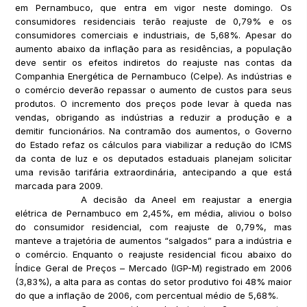
em Pernambuco, que entra em vigor neste domingo. Os
consumidores residenciais terão reajuste de 0,79% e os
consumidores comerciais e industriais, de 5,68%. Apesar do
aumento abaixo da inflação para as residências, a população
deve sentir os efeitos indiretos do reajuste nas contas da
Companhia Energética de Pernambuco (Celpe). As indústrias e
o comércio deverão repassar o aumento de custos para seus
produtos. O incremento dos preços pode levar à queda nas
vendas, obrigando as indústrias a reduzir a produção e a
demitir funcionários. Na contramão dos aumentos, o Governo
do Estado refaz os cálculos para viabilizar a redução do ICMS
da conta de luz e os deputados estaduais planejam solicitar
uma revisão tarifária extraordinária, antecipando a que está
marcada para 2009.
A decisão da Aneel em reajustar a energia
elétrica de Pernambuco em 2,45%, em média, aliviou o bolso
do consumidor residencial, com reajuste de 0,79%, mas
manteve a trajetória de aumentos “salgados” para a indústria e
o comércio. Enquanto o reajuste residencial ficou abaixo do
Índice Geral de Preços – Mercado (IGP-M) registrado em 2006
(3,83%), a alta para as contas do setor produtivo foi 48% maior
do que a inflação de 2006, com percentual médio de 5,68%.