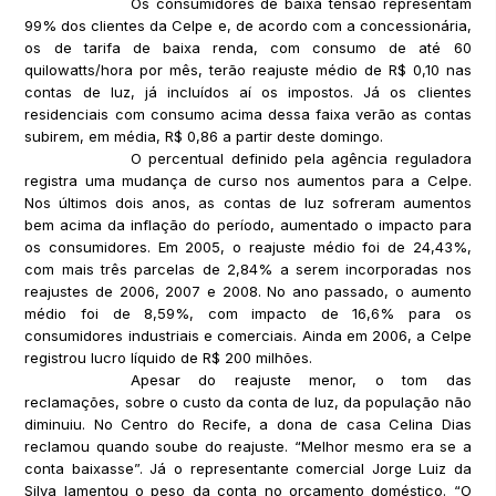
Os consumidores de baixa tensão representam
99% dos clientes da Celpe e, de acordo com a concessionária,
os de tarifa de baixa renda, com consumo de até 60
quilowatts/hora por mês, terão reajuste médio de R$ 0,10 nas
contas de luz, já incluídos aí os impostos. Já os clientes
residenciais com consumo acima dessa faixa verão as contas
subirem, em média, R$ 0,86 a partir deste domingo.
O percentual definido pela agência reguladora
registra uma mudança de curso nos aumentos para a Celpe.
Nos últimos dois anos, as contas de luz sofreram aumentos
bem acima da inflação do período, aumentado o impacto para
os consumidores. Em 2005, o reajuste médio foi de 24,43%,
com mais três parcelas de 2,84% a serem incorporadas nos
reajustes de 2006, 2007 e 2008. No ano passado, o aumento
médio foi de 8,59%, com impacto de 16,6% para os
consumidores industriais e comerciais. Ainda em 2006, a Celpe
registrou lucro líquido de R$ 200 milhões.
Apesar do reajuste menor, o tom das
reclamações, sobre o custo da conta de luz, da população não
diminuiu. No Centro do Recife, a dona de casa Celina Dias
reclamou quando soube do reajuste. “Melhor mesmo era se a
conta baixasse”. Já o representante comercial Jorge Luiz da
Silva lamentou o peso da conta no orçamento doméstico. “O