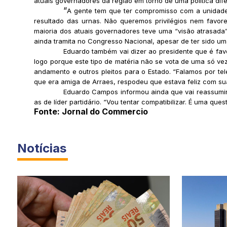
atuais governadores da região em torno de uma política dif
“
A gente tem que ter compromisso com a unidade 
resultado das urnas. Não queremos privilégios nem favore
maioria dos atuais governadores teve uma “visão atrasada
ainda tramita no Congresso Nacional, apesar de ter sido u
Eduardo também vai dizer ao presidente que é favo
logo porque este tipo de matéria não se vota de uma só vez
andamento e outros pleitos para o Estado. “Falamos por t
que era amiga de Arraes, respodeu que estava feliz com sua
Eduardo Campos informou ainda que vai reassumir 
as de líder partidário. “Vou tentar compatibilizar. É uma ques
Fonte: Jornal do Commercio
Notícias