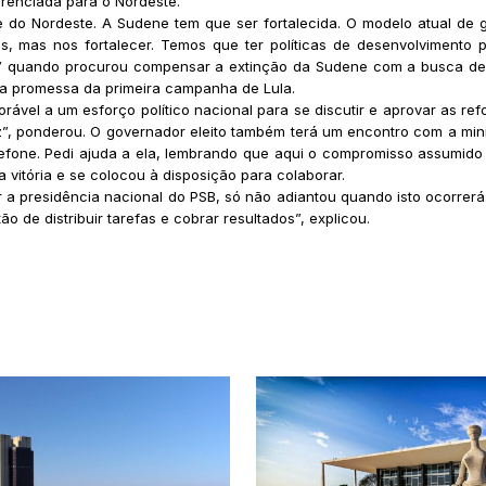
erenciada para o Nordeste.
do Nordeste. A Sudene tem que ser fortalecida. O modelo atual de g
s, mas nos fortalecer. Temos que ter políticas de desenvolvimento pa
” quando procurou compensar a extinção da Sudene com a busca de inc
ma promessa da primeira campanha de Lula.
rável a um esforço político nacional para se discutir e aprovar as ref
”, ponderou. O governador eleito também terá um encontro com a minist
elefone. Pedi ajuda a ela, lembrando que aqui o compromisso assumido
 vitória e se colocou à disposição para colaborar.
a presidência nacional do PSB, só não adiantou quando isto ocorrerá
tão de distribuir tarefas e cobrar resultados”, explicou.