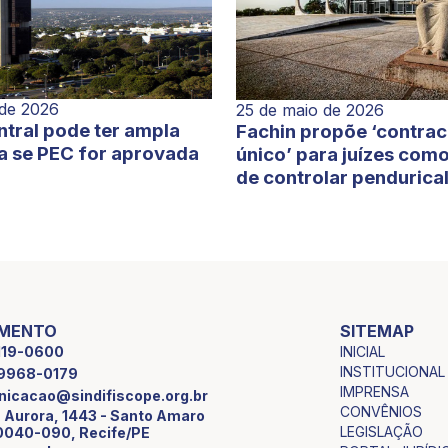
 de 2026
25 de maio de 2026
tral pode ter ampla
Fachin propõe ‘contra
a se PEC for aprovada
único’ para juízes com
de controlar pendurica
IMENTO
SITEMAP
INICIAL
2119-0600
INSTITUCIONAL
9 9968-0179
IMPRENSA
icacao@sindifiscope.org.br
CONVÊNIOS
 Aurora, 1443 - Santo Amaro
LEGISLAÇÃO
0040-090, Recife/PE