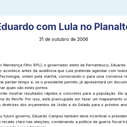
Eduardo com Lula no Planalt
31 de outubro de 2006
 Mendonça Filho (PFL), o governador eleito de Pernambuco, Eduardo C
ntro acontece antes da audiência que Lula pretende agendar com todo
e Tecnologia, ontem pela manhã, convocando-o para uma conversa res
vai perder tempo e, se o presidente permitir, já apresentará um docu
har quais são estes pontos.
ende mostrar resultados rápidos e concretos para a população. Ele
ana do Recife. Por isso, está preocupado em fazer um mapeamento s
s diretrizes dos orçamentos da União e do Estado para o próximo ano
u futuro governo, Eduardo Campos também deve incentivar o presidente
 recado claro nas eleições, condenando a política de guerra fiscal t