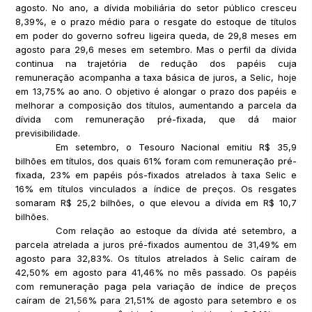
agosto. No ano, a dívida mobiliária do setor público cresceu
8,39%, e o prazo médio para o resgate do estoque de títulos
em poder do governo sofreu ligeira queda, de 29,8 meses em
agosto para 29,6 meses em setembro. Mas o perfil da dívida
continua na trajetória de redução dos papéis cuja
remuneração acompanha a taxa básica de juros, a Selic, hoje
em 13,75% ao ano. O objetivo é alongar o prazo dos papéis e
melhorar a composição dos títulos, aumentando a parcela da
dívida com remuneração pré-fixada, que dá maior
previsibilidade.
Em setembro, o Tesouro Nacional emitiu R$ 35,9
bilhões em títulos, dos quais 61% foram com remuneração pré-
fixada, 23% em papéis pós-fixados atrelados à taxa Selic e
16% em títulos vinculados a índice de preços. Os resgates
somaram R$ 25,2 bilhões, o que elevou a dívida em R$ 10,7
bilhões.
Com relação ao estoque da dívida até setembro, a
parcela atrelada a juros pré-fixados aumentou de 31,49% em
agosto para 32,83%. Os títulos atrelados à Selic caíram de
42,50% em agosto para 41,46% no mês passado. Os papéis
com remuneração paga pela variação de índice de preços
caíram de 21,56% para 21,51% de agosto para setembro e os