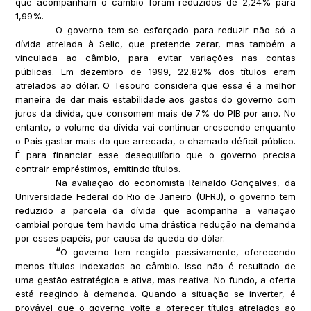
que acompanham o câmbio foram reduzidos de 2,24% para
1,99%.
O governo tem se esforçado para reduzir não só a
dívida atrelada à Selic, que pretende zerar, mas também a
vinculada ao câmbio, para evitar variações nas contas
públicas. Em dezembro de 1999, 22,82% dos títulos eram
atrelados ao dólar. O Tesouro considera que essa é a melhor
maneira de dar mais estabilidade aos gastos do governo com
juros da dívida, que consomem mais de 7% do PIB por ano. No
entanto, o volume da dívida vai continuar crescendo enquanto
o País gastar mais do que arrecada, o chamado déficit público.
É para financiar esse desequilíbrio que o governo precisa
contrair empréstimos, emitindo títulos.
Na avaliação do economista Reinaldo Gonçalves, da
Universidade Federal do Rio de Janeiro (UFRJ), o governo tem
reduzido a parcela da dívida que acompanha a variação
cambial porque tem havido uma drástica redução na demanda
por esses papéis, por causa da queda do dólar.
“
O governo tem reagido passivamente, oferecendo
menos títulos indexados ao câmbio. Isso não é resultado de
uma gestão estratégica e ativa, mas reativa. No fundo, a oferta
está reagindo à demanda. Quando a situação se inverter, é
provável que o governo volte a oferecer títulos atrelados ao