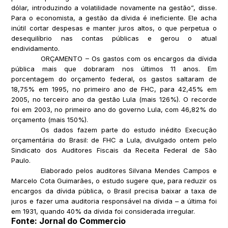
dólar, introduzindo a volatilidade novamente na gestão”, disse.
Para o economista, a gestão da dívida é ineficiente. Ele acha
inútil cortar despesas e manter juros altos, o que perpetua o
desequilíbrio nas contas públicas e gerou o atual
endividamento.
ORÇAMENTO – Os gastos com os encargos da dívida
pública mais que dobraram nos últimos 11 anos. Em
porcentagem do orçamento federal, os gastos saltaram de
18,75% em 1995, no primeiro ano de FHC, para 42,45% em
2005, no terceiro ano da gestão Lula (mais 126%). O recorde
foi em 2003, no primeiro ano do governo Lula, com 46,82% do
orçamento (mais 150%).
Os dados fazem parte do estudo inédito Execução
orçamentária do Brasil: de FHC a Lula, divulgado ontem pelo
Sindicato dos Auditores Fiscais da Receita Federal de São
Paulo.
Elaborado pelos auditores Silvana Mendes Campos e
Marcelo Cota Guimarães, o estudo sugere que, para reduzir os
encargos da dívida pública, o Brasil precisa baixar a taxa de
juros e fazer uma auditoria responsável na dívida – a última foi
em 1931, quando 40% da dívida foi considerada irregular.
Fonte: Jornal do Commercio