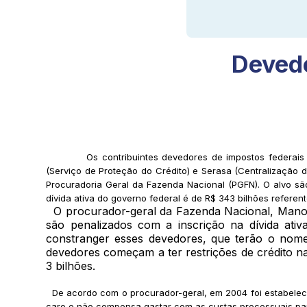
Devedo
Os contribuintes devedores de impostos federais
(Serviço de Proteção do Crédito) e Serasa (Centralização 
Procuradoria Geral da Fazenda Nacional (PGFN). O alvo são
dívida ativa do governo federal é de R$ 343 bilhões refere
O procurador-geral da Fazenda Nacional, Manoel
são penalizados com a inscrição na dívida ati
constranger esses devedores, que terão o nome 
devedores começam a ter restrições de crédito 
3 bilhões.
De acordo com o procurador-geral, em 2004 foi estabelecid
caro e não compensa gastar com as custas processuais para