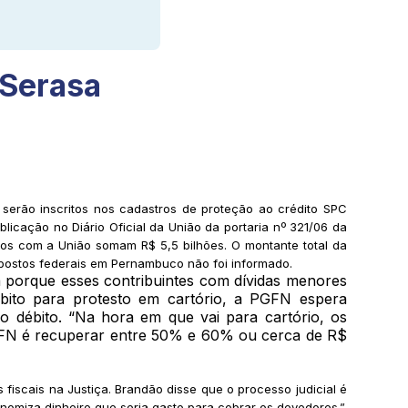
 Serasa
 serão inscritos nos cadastros de proteção ao crédito SPC
icação no Diário Oficial da União da portaria nº 321/06 da
itos com a União somam R$ 5,5 bilhões. O montante total da
impostos federais em Pernambuco não foi informado.
 porque esses contribuintes com dívidas menores
ébito para protesto em cartório, a PGFN espera
o débito. “Na hora em que vai para cartório, os
PGFN é recuperar entre 50% e 60% ou cerca de R$
iscais na Justiça. Brandão disse que o processo judicial é
nomiza dinheiro que seria gasto para cobrar os devedores.”