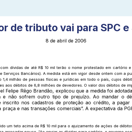
r de tributo vai para SPC e
8 de abril de 2006
 com dívidas de até R$ 10 mil terão o nome protestado em cartório e
de Serviços Bancários). A medida está em vigor desde ontem com a publ
 1,4 milhão de pessoas físicas e jurídicas em todo o país, cujos déb
ntes aos débitos de 6,8 milhões de devedores. O valor dos débitos de 
 Felipe Rêgo Brandão, explicou que a medida foi adotada
va e não sofrem outro tipo de prejuízo. Ao mandar o d
inscrito nos cadastros de proteção ao crédito, a pagar 
na praça e nas transações comerciais”. A expectativa da 
o um teto acima de R$ 10 mil para o ajuizamento de ações de débitos f
 arrecadar pouco. “Ao enviar as dívidas para cartório, o governo eco