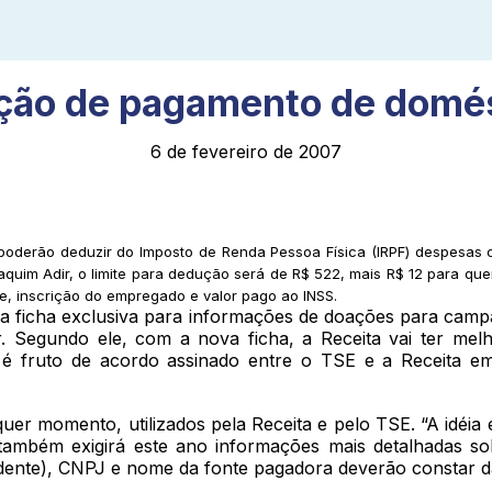
ão de pagamento de domé
6 de fevereiro de 2007
tes poderão deduzir do Imposto de Renda Pessoa Física (IRPF) despes
oaquim Adir, o limite para dedução será de R$ 522, mais R$ 12 para qu
e, inscrição do empregado e valor pago ao INSS.
a ficha exclusiva para informações de doações para campan
ir. Segundo ele, com a nova ficha, a Receita vai ter mel
 é fruto de acordo assinado entre o TSE e a Receita em j
uer momento, utilizados pela Receita e pelo TSE. “A idéia
a também exigirá este ano informações mais detalhadas so
endente), CNPJ e nome da fonte pagadora deverão constar d