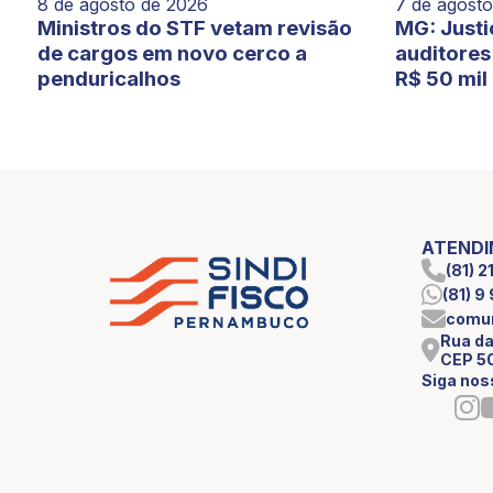
7 de agost
8 de agosto de 2026
MG: Justi
Ministros do STF vetam revisão
auditores 
de cargos em novo cerco a
R$ 50 mil
penduricalhos
ATEND
(81) 
(81) 
comun
Rua da
CEP 5
Siga nos