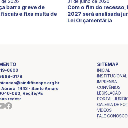
o de 2026
31 de julho de 2026
ça barra greve de
Com o fim do recesso,
fiscais e fixa multa de
2027 será analisada ju
Lei Orçamentária
IMENTO
SITEMAP
INICIAL
2119-0600
INSTITUCIONAL
9 9968-0179
IMPRENSA
icacao@sindifiscope.org.br
CONVÊNIOS
 Aurora, 1443 - Santo Amaro
LEGISLAÇÃO
0040-090, Recife/PE
sas redes:
PORTAL JURÍDI
GALERIA DE FO
VÍDEOS
FALE CONOSCO