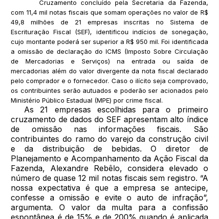
Cruzamento concluído pela Secretaria da Fazenda,
com 11,4 mil notas fiscais que somam operações no valor de R$
49,8 milhões de 21 empresas inscritas no Sistema de
Escrituração Fiscal (SEF), identificou indícios de sonegação,
cujo montante poderá ser superior a R$ 950 mil. Foi identificada
a omissão de declaração do ICMS (Imposto Sobre Circulação
de Mercadorias e Serviços) na entrada ou saída de
mercadorias além do valor divergente da nota fiscal declarado
pelo comprador e o fornecedor. Caso o ilícito seja comprovado,
os contribuintes serão autuados e poderão ser acionados pelo
Ministério Público Estadual (MPE) por crime fiscal.
As 21 empresas escolhidas para o primeiro
cruzamento de dados do SEF apresentam alto índice
de omissão nas informações fiscais. São
contribuintes do ramo do varejo da construção civil
e da distribuição de bebidas. O diretor de
Planejamento e Acompanhamento da Ação Fiscal da
Fazenda, Alexandre Rebêlo, considera elevado o
número de quase 12 mil notas fiscais sem registro. “A
nossa expectativa é que a empresa se antecipe,
confesse a omissão e evite o auto de infração”,
argumenta. O valor da multa para a confissão
espontânea é de 15% e de 200% quando é aplicada